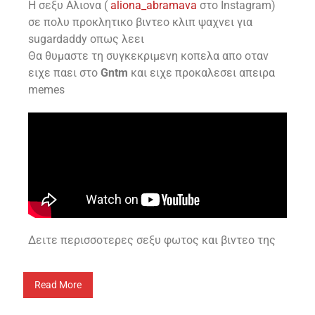
Η σεξυ Αλιονα (
aliona_abramava
στο Instagram)
σε πολυ προκλητικο βιντεο κλιπ ψαχνει για
sugardaddy οπως λεει
Θα θυμαστε τη συγκεκριμενη κοπελα απο οταν
ειχε παει στο
Gntm
και ειχε προκαλεσει απειρα
memes
Δειτε περισσοτερες σεξυ φωτος και βιντεο της
Read More