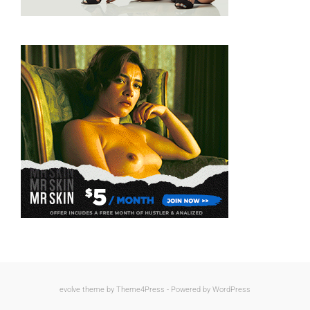
evolve
theme by Theme4Press - Powered by
WordPress