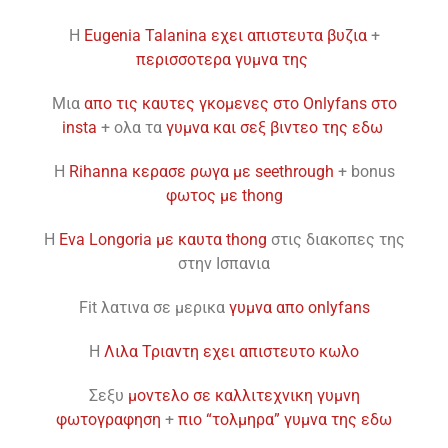
H
Eugenia Talanina εχει απιστευτα βυζια
+
περισσοτερα γυμνα της
Mια
απο τις καυτες γκομενες στο Onlyfans στο
insta
+ ολα τα
γυμνα και σεξ βιντεο της εδω
H
Rihanna κερασε ρωγα με seethrough
+ bonus
φωτος με thong
H
Eva Longoria με καυτα thong
στις διακοπες της
στην Ισπανια
Fit λατινα σε μερικα
γυμνα απο onlyfans
H
Λιλα Τριαντη εχει απιστευτο κωλο
Σεξυ
μοντελο σε καλλιτεχνικη γυμνη
φωτογραφηση
+
πιο “τολμηρα” γυμνα της εδω