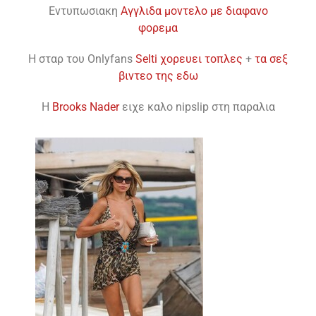
Εντυπωσιακη
Αγγλιδα μοντελο με διαφανο
φορεμα
H σταρ του Onlyfans
Selti χορευει τοπλες
+
τα σεξ
βιντεο της εδω
H
Brooks Nader
ειχε καλο nipslip στη παραλια