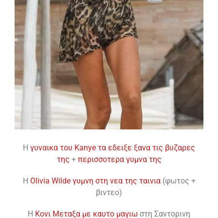
H
γυναικα του Kanye τα εδειξε ξανα τις βυζαρες
της
+
περισσοτερα γυμνα της
H
Olivia Wilde γυμνη στη νεα της ταινια
(φωτος +
βιντεο)
H
Κονι Μεταξα με καυτο μαγιω
στη Σαντορινη