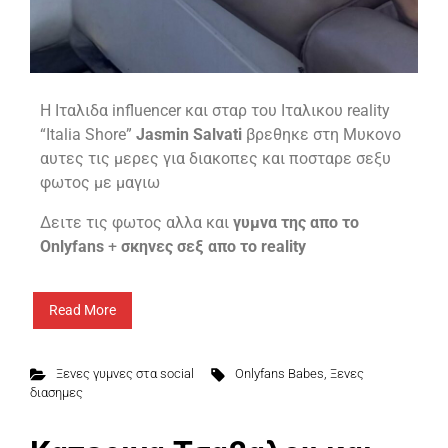
H Ιταλιδα influencer και σταρ του Ιταλικου reality
“Italia Shore”
Jasmin Salvati
βρεθηκε στη Μυκονο
αυτες τις μερες για διακοπες και ποσταρε σεξυ
φωτος με μαγιω
Δειτε τις φωτος αλλα και
γυμνα της απο το
Onlyfans
+
σκηνες σεξ απο τo reality
Read More
Ξενες γυμνες στα social
Onlyfans Babes
,
Ξενες
διασημες