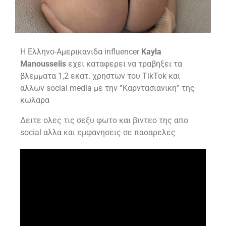
H Ελληνο-Αμερικανιδα influencer
Kayla
Manousselis
εχει καταφερει να τραβηξει τα
βλεμματα 1,2 εκατ. χρηστων του TikTok και
αλλων social media με την “Καρντασιανικη” της
κωλαρα
Δειτε ολες τις σεξυ φωτο και βιντεο της απο
social αλλα και εμφανησεις σε πασαρελες