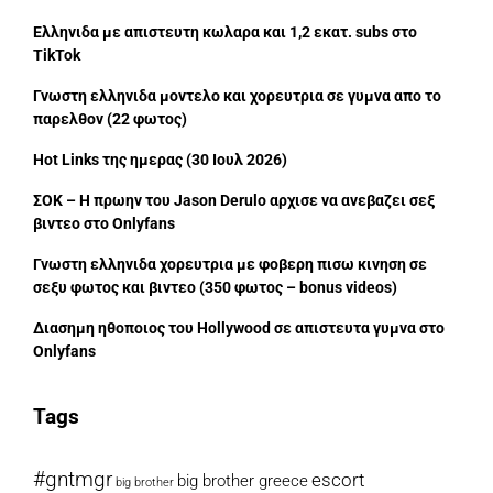
Ελληνιδα με απιστευτη κωλαρα και 1,2 εκατ. subs στο
TikTok
Γνωστη ελληνιδα μοντελο και χορευτρια σε γυμνα απο το
παρελθον (22 φωτος)
Hot Links της ημερας (30 Ιουλ 2026)
ΣΟΚ – Η πρωην του Jason Derulo αρχισε να ανεβαζει σεξ
βιντεο στο Onlyfans
Γνωστη ελληνιδα χορευτρια με φοβερη πισω κινηση σε
σεξυ φωτος και βιντεο (350 φωτος – bonus videos)
Διασημη ηθοποιος του Hollywood σε απιστευτα γυμνα στο
Onlyfans
Tags
#gntmgr
escort
big brother greece
big brother