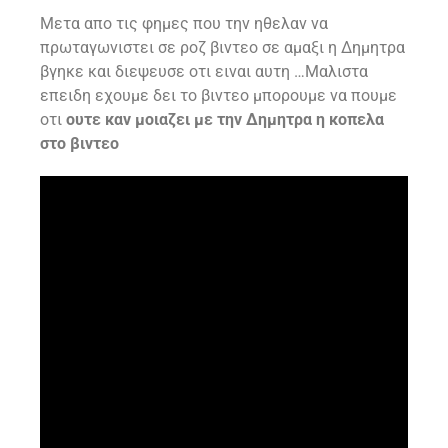
Μετα απο τις φημες που την ηθελαν να
πρωταγωνιστει σε ροζ βιντεο σε αμαξι η Δημητρα
βγηκε και διεψευσε οτι ειναι αυτη …Μαλιστα
επειδη εχουμε δει το βιντεο μπορουμε να πουμε
οτι
ουτε καν μοιαζει με την Δημητρα η κοπελα
στο βιντεο