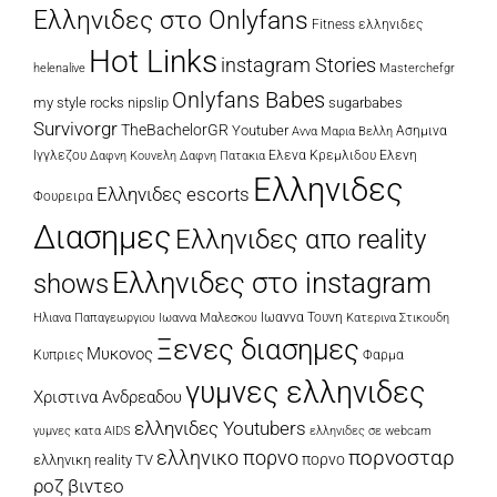
Eλληνιδες στο Onlyfans
Fitness ελληνιδες
Hot Links
instagram Stories
Masterchefgr
helenalive
Onlyfans Babes
my style rocks
nipslip
sugarbabes
Survivorgr
TheBachelorGR
Youtuber
Ασημινα
Αννα Μαρια Βελλη
Ιγγλεζου
Δαφνη Πατακια
Ελενα Κρεμλιδου
Ελενη
Δαφνη Κουνελη
Ελληνιδες
Ελληνιδες escorts
Φουρειρα
Διασημες
Ελληνιδες απο reality
Ελληνιδες στο instagram
shows
Ιωαννα Τουνη
Κατερινα Στικουδη
Ηλιανα Παπαγεωργιου
Ιωαννα Μαλεσκου
Ξενες διασημες
Μυκονος
Κυπριες
Φαρμα
γυμνες ελληνιδες
Χριστινα Ανδρεαδου
ελληνιδες Youtubers
ελληνιδες σε webcam
γυμνες κατα AIDS
πορνοσταρ
ελληνικο πορνο
πορνο
ελληνικη reality TV
ροζ βιντεο