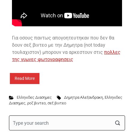
Για οσους παντως απογοητευτηκαν που δεν θα
δουν σεξ βιντεο με την Δημητρα (not today
τουλαχιστον) μπορουν να αρκεστουν στις
πολλες
της γυμνες φωτογραφησεις
Read More
Ελληνιδες Διασημες
Δημητρα Αλεξανδρακη
,
Ελληνιδες
Διασημες
,
ροζ βιντεο
,
σεξ βιντεο