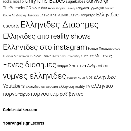
Onlyfans Babes
Survivorgr
rocks
nipslip
sugarbabes
TheBachelorGR
Youtuber
Ασημινα Ιγγλεζου
Αννα Μαρια Βελλη
Δαφνη
Ελληνιδες
Δαφνη Πατακια
Ελενα Κρεμλιδου
Ελενη Φουρειρα
Κουνελη
Ελληνιδες Διασημες
escorts
Ελληνιδες απο reality shows
Ελληνιδες στο instagram
Ηλιανα Παπαγεωργιου
Μυκονος
Ιωαννα Τουνη
Κατερινα Στικουδη
Κυπριες
Ιωαννα Μαλεσκου
Ξενες διασημες
Χριστινα Ανδρεαδου
Φαρμα
γυμνες ελληνιδες
ελληνιδες
γυμνες κατα AIDS
ελληνικο
Youtubers
ελληνικη reality TV
ελληνιδες σε webcam
πορνοσταρ
πορνο
ροζ βιντεο
πορνο
Celeb-stalker.com
YourAngels.gr Escorts