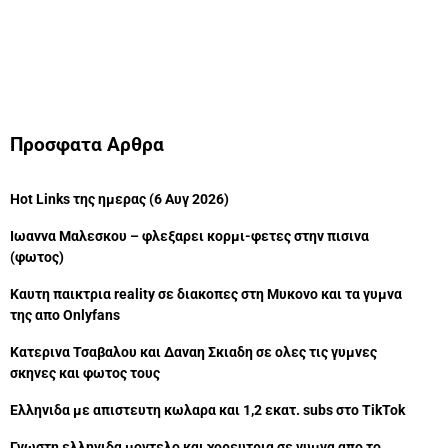
Προσφατα Αρθρα
Hot Links της ημερας (6 Αυγ 2026)
Ιωαννα Μαλεσκου – φλεξαρει κορμι-φετες στην πισινα
(φωτος)
Καυτη παικτρια reality σε διακοπες στη Μυκονο και τα γυμνα
της απο Onlyfans
Κατερινα Τσαβαλου και Δαναη Σκιαδη σε ολες τις γυμνες
σκηνες και φωτος τους
Ελληνιδα με απιστευτη κωλαρα και 1,2 εκατ. subs στο TikTok
Γνωστη ελληνιδα μοντελο και χορευτρια σε γυμνα απο το