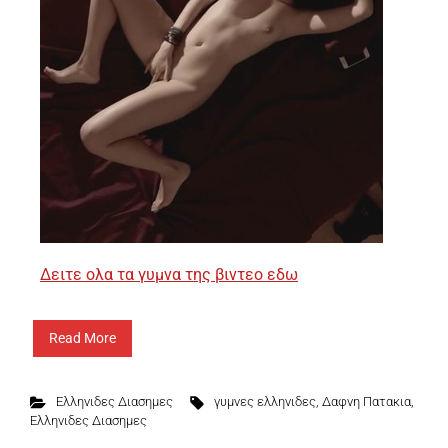
Δειτε ολα τα γυμνα της βιντεο εδω
Read More
Ελληνιδες Διασημες
γυμνες ελληνιδες
,
Δαφνη Πατακια
,
Ελληνιδες Διασημες