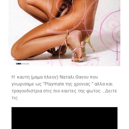
H καυτη (μαμα πλεον) Ναταλι Θανου που
γνωρισαμε ως “Playmate της χρονιας ” αλλα και
τραγουδιστρια στις πιο καυτες της φωτος …Δειτε
τις