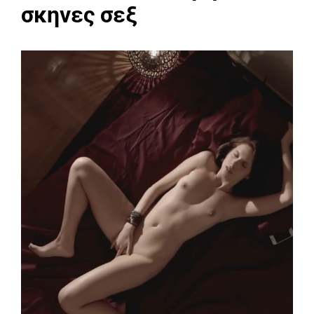
σκηνες σεξ