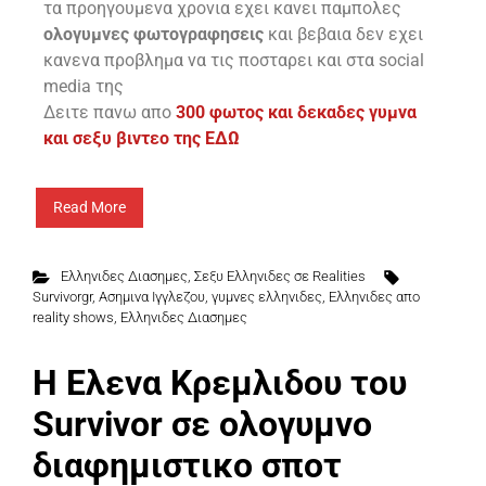
τα προηγουμενα χρονια εχει κανει παμπολες
ολογυμνες φωτογραφησεις
και βεβαια δεν εχει
κανενα προβλημα να τις ποσταρει και στα social
media της
Δειτε πανω απο
300 φωτος και δεκαδες γυμνα
και σεξυ βιντεο της ΕΔΩ
Read More
Ελληνιδες Διασημες
,
Σεξυ Ελληνιδες σε Realities
Survivorgr
,
Ασημινα Ιγγλεζου
,
γυμνες ελληνιδες
,
Ελληνιδες απο
reality shows
,
Ελληνιδες Διασημες
H Ελενα Κρεμλιδου του
Survivor σε ολογυμνο
διαφημιστικο σποτ