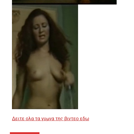
Δειτε ολα τα γυμνα της βιντεο εδω