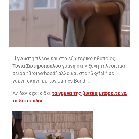
H γνωστη πλεον και στο εξωτερικο ηθοποιος
Τονια Σωτηροπουλου
γυμνη στην ξενη τηλεοπτικη
σειρα “Brotherhood” αλλα και στο “Skyfall” σε
γυμνη σκηνη με τον James Bond …
Aν δεν εχετε δει
τα γυμνα της βιντεο μπορειτε να
τα δειτε εδω