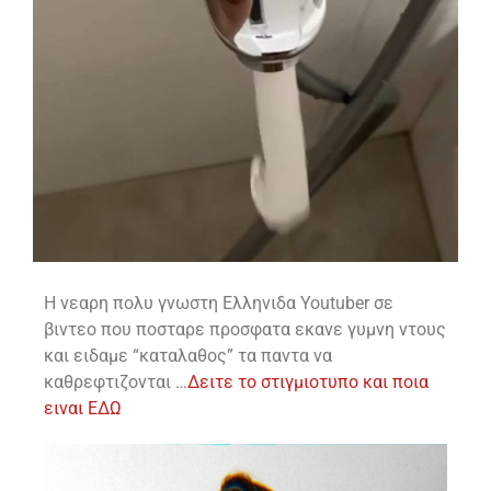
Η νεαρη πολυ γνωστη Ελληνιδα Youtuber σε
βιντεο που ποσταρε προσφατα εκανε γυμνη ντους
και ειδαμε “καταλαθος” τα παντα να
καθρεφτιζονται …
Δειτε το στιγμιοτυπο και ποια
ειναι ΕΔΩ