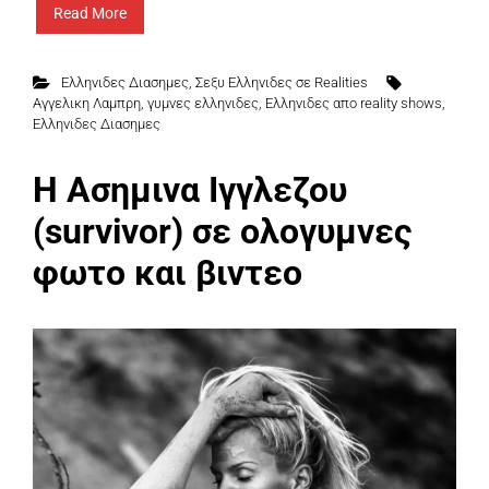
Read More
Ελληνιδες Διασημες
,
Σεξυ Ελληνιδες σε Realities
Αγγελικη Λαμπρη
,
γυμνες ελληνιδες
,
Ελληνιδες απο reality shows
,
Ελληνιδες Διασημες
Η Ασημινα Ιγγλεζου
(survivor) σε ολογυμνες
φωτο και βιντεο