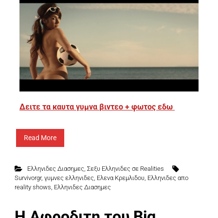
Δειτε τα καυτα γυμνα βιντεο + φωτος εδω
Read More
Ελληνιδες Διασημες
,
Σεξυ Ελληνιδες σε Realities
Survivorgr
,
γυμνες ελληνιδες
,
Ελενα Κρεμλιδου
,
Ελληνιδες απο
reality shows
,
Ελληνιδες Διασημες
H Αφροδιτη του Big