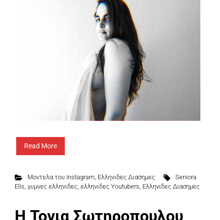
Read More
Μοντελα του Instagram
,
Ελληνιδες Διασημες
Seniora
Elis
,
γυμνες ελληνιδες
,
ελληνιδες Youtubers
,
Ελληνιδες Διασημες
Η Τονια Σωτηροπουλου