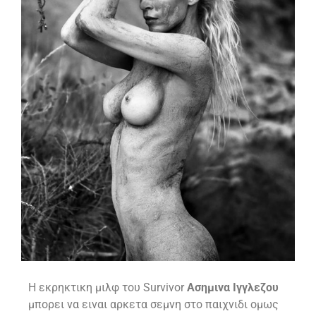
Η εκρηκτικη μιλφ του Survivor
Ασημινα Ιγγλεζου
μπορει να ειναι αρκετα σεμνη στο παιχνιδι ομως