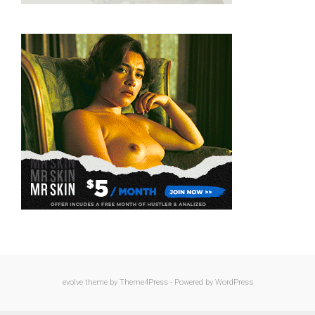
evolve
theme by Theme4Press - Powered by
WordPress