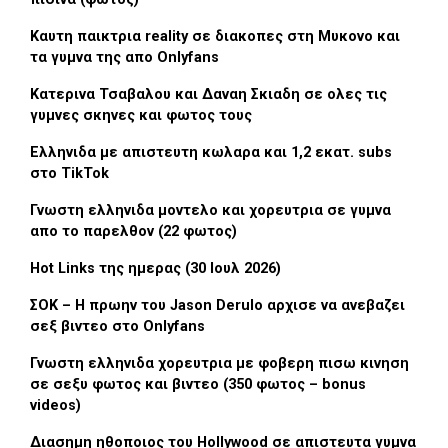
Καυτη παικτρια reality σε διακοπες στη Μυκονο και
τα γυμνα της απο Onlyfans
Κατερινα Τσαβαλου και Δαναη Σκιαδη σε ολες τις
γυμνες σκηνες και φωτος τους
Ελληνιδα με απιστευτη κωλαρα και 1,2 εκατ. subs
στο TikTok
Γνωστη ελληνιδα μοντελο και χορευτρια σε γυμνα
απο το παρελθον (22 φωτος)
Hot Links της ημερας (30 Ιουλ 2026)
ΣΟΚ – Η πρωην του Jason Derulo αρχισε να ανεβαζει
σεξ βιντεο στο Onlyfans
Γνωστη ελληνιδα χορευτρια με φοβερη πισω κινηση
σε σεξυ φωτος και βιντεο (350 φωτος – bonus
videos)
Διασημη ηθοποιος του Hollywood σε απιστευτα γυμνα