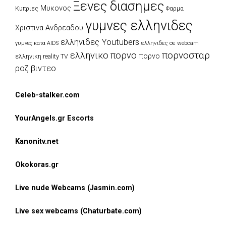
Ξενες διασημες
Μυκονος
Κυπριες
Φαρμα
γυμνες ελληνιδες
Χριστινα Ανδρεαδου
ελληνιδες Youtubers
ελληνιδες σε webcam
γυμνες κατα AIDS
πορνοσταρ
ελληνικο πορνο
πορνο
ελληνικη reality TV
ροζ βιντεο
Celeb-stalker.com
YourAngels.gr Escorts
Kanonitv.net
Okokoras.gr
Live nude Webcams (Jasmin.com)
Live sex webcams (Chaturbate.com)