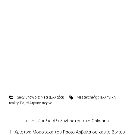
Sexy Showbiz Νεα (Ελλαδα)
Masterchefgr
,
ελληνικη
reality TV
,
ελληνικο πορνο
H Τζουλια Αλεξανδρατου στο Onlyfans
Η Χριστινα Μουστακα του Ραδιο Αρβυλα σε καυτο βιντεο