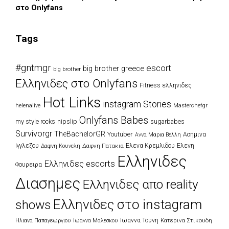
στο Onlyfans
Tags
#gntmgr
escort
big brother greece
big brother
Eλληνιδες στο Onlyfans
Fitness ελληνιδες
Hot Links
instagram Stories
Masterchefgr
helenalive
Onlyfans Babes
my style rocks
nipslip
sugarbabes
Survivorgr
TheBachelorGR
Youtuber
Ασημινα
Αννα Μαρια Βελλη
Ιγγλεζου
Δαφνη Πατακια
Ελενα Κρεμλιδου
Ελενη
Δαφνη Κουνελη
Ελληνιδες
Ελληνιδες escorts
Φουρειρα
Διασημες
Ελληνιδες απο reality
Ελληνιδες στο instagram
shows
Ιωαννα Τουνη
Κατερινα Στικουδη
Ηλιανα Παπαγεωργιου
Ιωαννα Μαλεσκου