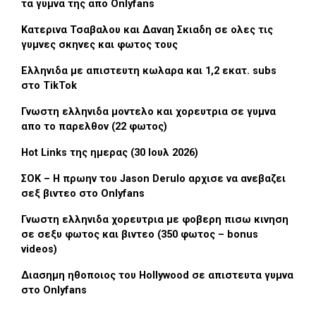
τα γυμνα της απο Onlyfans
Κατερινα Τσαβαλου και Δαναη Σκιαδη σε ολες τις
γυμνες σκηνες και φωτος τους
Ελληνιδα με απιστευτη κωλαρα και 1,2 εκατ. subs
στο TikTok
Γνωστη ελληνιδα μοντελο και χορευτρια σε γυμνα
απο το παρελθον (22 φωτος)
Hot Links της ημερας (30 Ιουλ 2026)
ΣΟΚ – Η πρωην του Jason Derulo αρχισε να ανεβαζει
σεξ βιντεο στο Onlyfans
Γνωστη ελληνιδα χορευτρια με φοβερη πισω κινηση
σε σεξυ φωτος και βιντεο (350 φωτος – bonus
videos)
Διασημη ηθοποιος του Hollywood σε απιστευτα γυμνα
στο Onlyfans