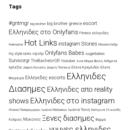
Tags
#gntmgr
escort
big brother greece
big brother
Eλληνιδες στο Onlyfans
Fitness ελληνιδες
Hot Links
instagram Stories
Masterchefgr
helenalive
Onlyfans Babes
my style rocks
nipslip
sugarbabes
Survivorgr
TheBachelorGR
Youtuber
Ασημινα
Αννα Μαρια Βελλη
Ιγγλεζου
Δαφνη Πατακια
Ελενα Κρεμλιδου
Ελενη
Δαφνη Κουνελη
Ελληνιδες
Ελληνιδες escorts
Φουρειρα
Διασημες
Ελληνιδες απο reality
Ελληνιδες στο instagram
shows
Ιωαννα Τουνη
Κατερινα Στικουδη
Ηλιανα Παπαγεωργιου
Ιωαννα Μαλεσκου
Ξενες διασημες
Μυκονος
Κυπριες
Φαρμα
γυμνες ελληνιδες