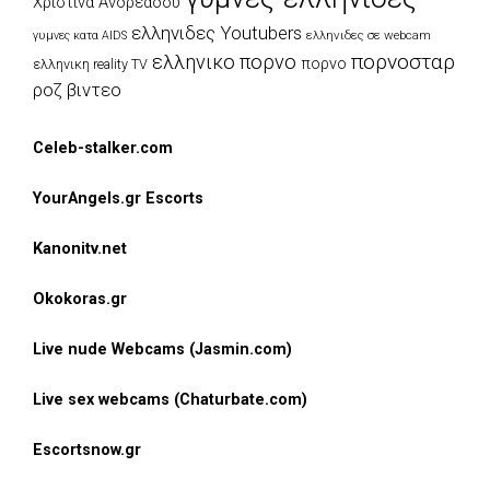
Χριστινα Ανδρεαδου
ελληνιδες Youtubers
ελληνιδες σε webcam
γυμνες κατα AIDS
πορνοσταρ
ελληνικο πορνο
πορνο
ελληνικη reality TV
ροζ βιντεο
Celeb-stalker.com
YourAngels.gr Escorts
Kanonitv.net
Okokoras.gr
Live nude Webcams (Jasmin.com)
Live sex webcams (Chaturbate.com)
Escortsnow.gr