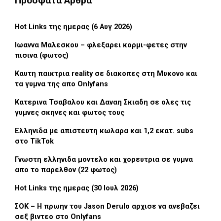
Προσφατα Αρθρα
Hot Links της ημερας (6 Αυγ 2026)
Ιωαννα Μαλεσκου – φλεξαρει κορμι-φετες στην
πισινα (φωτος)
Καυτη παικτρια reality σε διακοπες στη Μυκονο και
τα γυμνα της απο Onlyfans
Κατερινα Τσαβαλου και Δαναη Σκιαδη σε ολες τις
γυμνες σκηνες και φωτος τους
Ελληνιδα με απιστευτη κωλαρα και 1,2 εκατ. subs
στο TikTok
Γνωστη ελληνιδα μοντελο και χορευτρια σε γυμνα
απο το παρελθον (22 φωτος)
Hot Links της ημερας (30 Ιουλ 2026)
ΣΟΚ – Η πρωην του Jason Derulo αρχισε να ανεβαζει
σεξ βιντεο στο Onlyfans