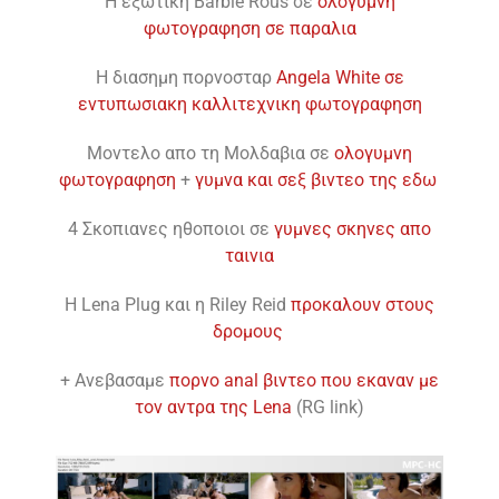
H εξωτικη Barbie Rous σε
ολογυμνη
φωτογραφηση σε παραλια
H διασημη πορνοσταρ
Angela White σε
εντυπωσιακη καλλιτεχνικη φωτογραφηση
Moντελο απο τη Μολδαβια σε
ολογυμνη
φωτογραφηση
+
γυμνα και σεξ βιντεο της εδω
4 Σκοπιανες ηθοποιοι σε
γυμνες σκηνες απο
ταινια
H Lena Plug και η Riley Reid
προκαλουν στους
δρομους
+ Ανεβασαμε
πορνο anal βιντεο που εκαναν με
τον αντρα της Lena
(RG link)