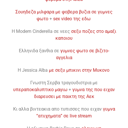
Σουηδεζα μιλφαρα με φοβερα βυζια σε γυμνες
φωτο
+
sex video της εδω
H Modern Cinderella σε νεες
σεξυ ποζες στο αμαξι
καποιου
Eλληνιδα ξανθια σε
γυμνες φωτο σε βιζιτο-
αγγελια
H Jessica Alba
με σεξυ μπικινι στην Μυκονο
Γνωστη Σερβα τραγουδιστρια με
υπεραποκαλυπτικο μαγιω
+
γυμνα της που ειχαν
διαρευσει με παικτη της Αεκ
Kι αλλα βιντεακια απο τυπισσες που ειχαν
γυμνα
“ατυχηματα” σε live stream