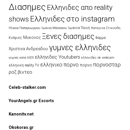
Διασημες
Ελληνιδες απο reality
Ελληνιδες στο instagram
shows
Ιωαννα Τουνη
Κατερινα Στικουδη
Ηλιανα Παπαγεωργιου
Ιωαννα Μαλεσκου
Ξενες διασημες
Μυκονος
Κυπριες
Φαρμα
γυμνες ελληνιδες
Χριστινα Ανδρεαδου
ελληνιδες Youtubers
ελληνιδες σε webcam
γυμνες κατα AIDS
πορνοσταρ
ελληνικο πορνο
πορνο
ελληνικη reality TV
ροζ βιντεο
Celeb-stalker.com
YourAngels.gr Escorts
Kanonitv.net
Okokoras.gr