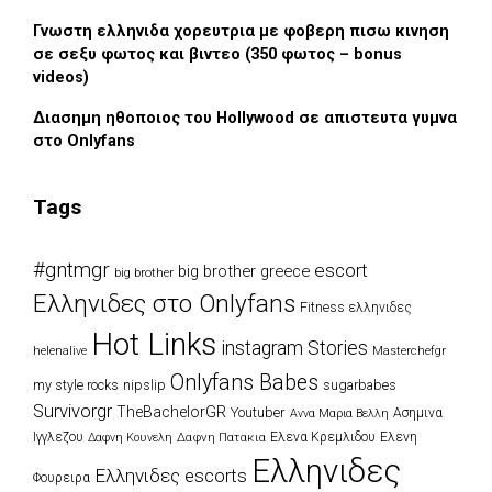
Γνωστη ελληνιδα χορευτρια με φοβερη πισω κινηση
σε σεξυ φωτος και βιντεο (350 φωτος – bonus
videos)
Διασημη ηθοποιος του Hollywood σε απιστευτα γυμνα
στο Onlyfans
Tags
#gntmgr
escort
big brother greece
big brother
Eλληνιδες στο Onlyfans
Fitness ελληνιδες
Hot Links
instagram Stories
Masterchefgr
helenalive
Onlyfans Babes
my style rocks
nipslip
sugarbabes
Survivorgr
TheBachelorGR
Youtuber
Ασημινα
Αννα Μαρια Βελλη
Ιγγλεζου
Δαφνη Πατακια
Ελενα Κρεμλιδου
Ελενη
Δαφνη Κουνελη
Ελληνιδες
Ελληνιδες escorts
Φουρειρα