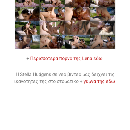
+
Περισσοτερα πορνο της Lena εδω
H Stella Hudgens σε νεο βιντεο μας δειχνει τις
ικανοτητες της στο στοματικο +
γυμνα της εδω