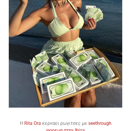
H
Rita Ora
κερναει ρωγιτσες με
seethrough
φορεμα στην Ibiza