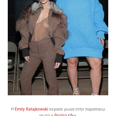
H
Emily Ratajkowski
κερασε ρωγα στην παραπανω
φωτο +
βιντεο εδω