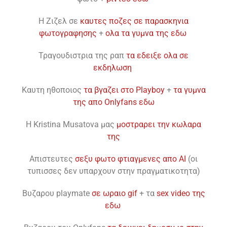
H Ζιζελ σε
καυτες ποζες σε παρασκηνια
φωτογραφησης
+
ολα τα γυμνα της εδω
Τραγουδιστρια της ραπ
τα εδειξε ολα σε
εκδηλωση
Καυτη ηθοποιος
τα βγαζει στο Playboy
+
τα γυμνα
της απο Onlyfans εδω
Η Kristina Musatova μας
μοστραρει την κωλαρα
της
Απιστευτες
σεξυ φωτο φτιαγμενες απο ΑΙ
(οι
τυπισσες δεν υπαρχουν στην πραγματικοτητα)
Βυζαρου playmate
σε ωραιο gif
+ τα
sex video της
εδω