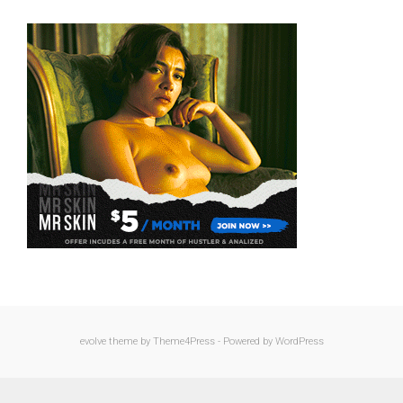
evolve
theme by Theme4Press - Powered by
WordPress