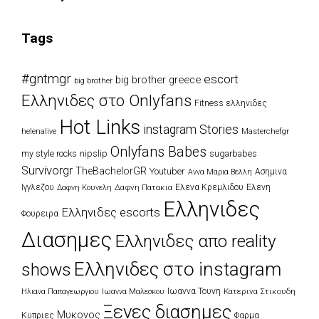
Tags
#gntmgr
escort
big brother greece
big brother
Eλληνιδες στο Onlyfans
Fitness ελληνιδες
Hot Links
instagram Stories
Masterchefgr
helenalive
Onlyfans Babes
my style rocks
nipslip
sugarbabes
Survivorgr
TheBachelorGR
Youtuber
Ασημινα
Αννα Μαρια Βελλη
Ιγγλεζου
Δαφνη Πατακια
Ελενα Κρεμλιδου
Ελενη
Δαφνη Κουνελη
Ελληνιδες
Ελληνιδες escorts
Φουρειρα
Διασημες
Ελληνιδες απο reality
Ελληνιδες στο instagram
shows
Ιωαννα Τουνη
Κατερινα Στικουδη
Ηλιανα Παπαγεωργιου
Ιωαννα Μαλεσκου
Ξενες διασημες
Μυκονος
Κυπριες
Φαρμα