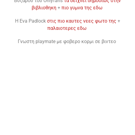
Bυζαρου του Onlyfans
τα δειχνει δημοσιως στην
βιβλιοθηκη
+
πιο γυμνα της εδω
Η Eva Padlock
στις πιο καυτες νεες φωτο της
+
παλαιοτερες εδω
Γνωστη playmate με φοβερο κορμι σε βιντεο