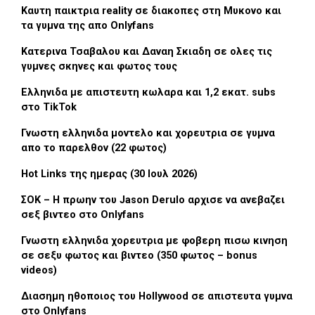
Καυτη παικτρια reality σε διακοπες στη Μυκονο και
τα γυμνα της απο Onlyfans
Κατερινα Τσαβαλου και Δαναη Σκιαδη σε ολες τις
γυμνες σκηνες και φωτος τους
Ελληνιδα με απιστευτη κωλαρα και 1,2 εκατ. subs
στο TikTok
Γνωστη ελληνιδα μοντελο και χορευτρια σε γυμνα
απο το παρελθον (22 φωτος)
Hot Links της ημερας (30 Ιουλ 2026)
ΣΟΚ – Η πρωην του Jason Derulo αρχισε να ανεβαζει
σεξ βιντεο στο Onlyfans
Γνωστη ελληνιδα χορευτρια με φοβερη πισω κινηση
σε σεξυ φωτος και βιντεο (350 φωτος – bonus
videos)
Διασημη ηθοποιος του Hollywood σε απιστευτα γυμνα
στο Onlyfans