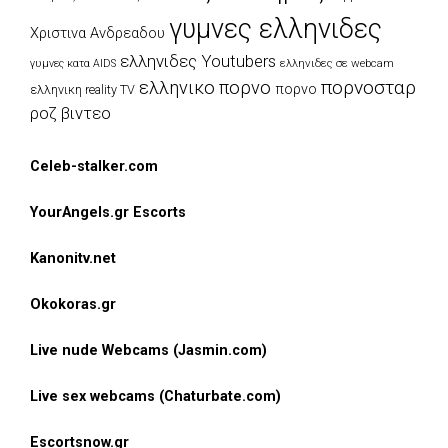
γυμνες ελληνιδες
Χριστινα Ανδρεαδου
ελληνιδες Youtubers
ελληνιδες σε webcam
γυμνες κατα AIDS
πορνοσταρ
ελληνικο πορνο
πορνο
ελληνικη reality TV
ροζ βιντεο
Celeb-stalker.com
YourAngels.gr Escorts
Kanonitv.net
Okokoras.gr
Live nude Webcams (Jasmin.com)
Live sex webcams (Chaturbate.com)
Escortsnow.gr