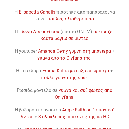
H
Elisabetta Canalis
πιαστηκε απο παπαρατσι να
κανει
τοπλες ηλιοθεραπεια
H E
λενα Λυσσανδρου
(απο το GNTM)
δοκιμαζει
καυτα μαγιω σε βιντεο
H youtuber
Amanda Cerny γυμνη στη μπανιερα
+
γυμνα απο το Olyfans της
H κουκλαρα
Emma Kotos με σεξυ εσωρουχα
+
πολλα γυμνα της εδω
Ρωσιδα μοντελο σε
γυμνα και σεξ φωτος απο
Onlyfans
H βυζαρου πορνοσταρ
Angie Faith σε “ισπανικα”
βιντεο
+
3 ολοκληρες οι σκηνες της σε HD