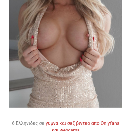
6 Ελληνιδες σε
γυμνα και σεξ βιντεο απο Onlyfans
και webcams