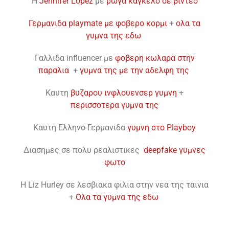
H
Jennifer Lopez
με
ρωγα καγκελο σε βιντεο
Γερμανιδα playmate με φοβερο κορμι
+
ολα τα
γυμνα της εδω
Γαλλιδα influencer με
φοβερη κωλαρα στην
παραλια
+
γυμνα της με την αδελφη της
Καυτη
βυζαρου ινφλουενσερ γυμνη
+
περισσοτερα γυμνα της
Kαυτη Eλληνο-Γερμανιδα
γυμνη στο Playboy
Διασημες σε πολυ ρεαλιστικες
deepfake γυμνες
φωτο
H Liz Hurley σε λεσβιακα φιλια στην νεα της ταινια
+
Ολα τα γυμνα της εδω