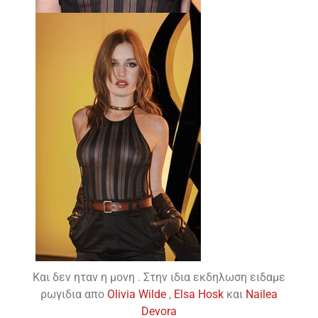
Και δεν ηταν η μονη . Στην ιδια εκδηλωση ειδαμε
ρωγιδια απο
Οlivia Wilde
,
Elsa Hosk
και
Nailea
Devora