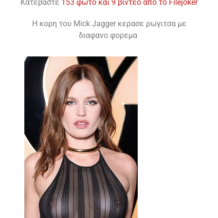
Κατεβαστε
153 φωτο και 9 βιντεο απο το Filejoker
H κορη του Mick Jagger κερασε ρωγιτσα με
διαφανο φορεμα