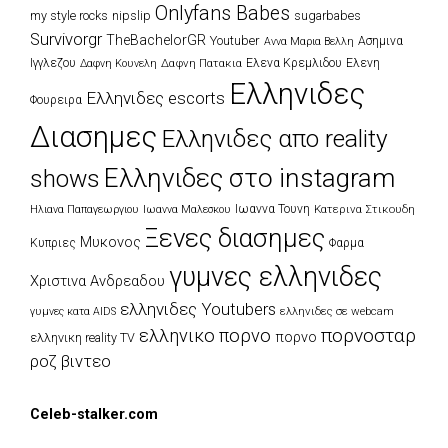
Onlyfans Babes
my style rocks
nipslip
sugarbabes
Survivorgr
TheBachelorGR
Youtuber
Ασημινα
Αννα Μαρια Βελλη
Ιγγλεζου
Δαφνη Πατακια
Ελενα Κρεμλιδου
Ελενη
Δαφνη Κουνελη
Ελληνιδες
Ελληνιδες escorts
Φουρειρα
Διασημες
Ελληνιδες απο reality
Ελληνιδες στο instagram
shows
Ιωαννα Τουνη
Κατερινα Στικουδη
Ηλιανα Παπαγεωργιου
Ιωαννα Μαλεσκου
Ξενες διασημες
Μυκονος
Κυπριες
Φαρμα
γυμνες ελληνιδες
Χριστινα Ανδρεαδου
ελληνιδες Youtubers
ελληνιδες σε webcam
γυμνες κατα AIDS
πορνοσταρ
ελληνικο πορνο
πορνο
ελληνικη reality TV
ροζ βιντεο
Celeb-stalker.com