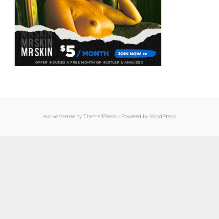
evolve
theme by Theme4Press - Powered by
WordPress