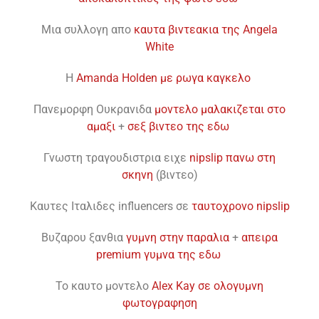
Mια συλλογη απο
καυτα βιντεακια της Angela
White
H
Amanda Holden με ρωγα καγκελο
Πανεμορφη Ουκρανιδα
μοντελο μαλακιζεται στο
αμαξι
+
σεξ βιντεο της εδω
Γνωστη τραγουδιστρια ειχε
nipslip πανω στη
σκηνη
(βιντεο)
Καυτες Ιταλιδες influencers σε
ταυτοχρονο nipslip
Bυζαρου ξανθια
γυμνη στην παραλια
+
απειρα
premium γυμνα της εδω
To καυτο μοντελο
Alex Kay σε ολογυμνη
φωτογραφηση