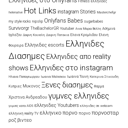
Eλληνιδες στο Onlyfans
Fitness ελληνιδες
Hot Links
instagram Stories
Masterchefgr
helenalive
Onlyfans Babes
my style rocks
nipslip
sugarbabes
Survivorgr
TheBachelorGR
Youtuber
Ασημινα
Αννα Μαρια Βελλη
Ιγγλεζου
Δαφνη Πατακια
Ελενα Κρεμλιδου
Ελενη
Δαφνη Κουνελη
Ελληνιδες
Ελληνιδες escorts
Φουρειρα
Διασημες
Ελληνιδες απο reality
Ελληνιδες στο instagram
shows
Ιωαννα Τουνη
Κατερινα Στικουδη
Ηλιανα Παπαγεωργιου
Ιωαννα Μαλεσκου
Ξενες διασημες
Μυκονος
Κυπριες
Φαρμα
γυμνες ελληνιδες
Χριστινα Ανδρεαδου
ελληνιδες Youtubers
ελληνιδες σε webcam
γυμνες κατα AIDS
πορνοσταρ
ελληνικο πορνο
πορνο
ελληνικη reality TV
ροζ βιντεο