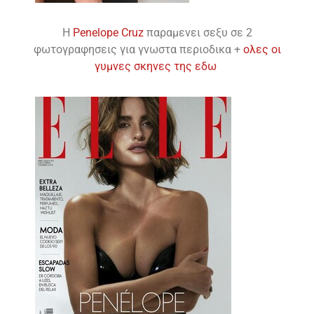
H
Penelope Cruz
παραμενει σεξυ σε 2
φωτογραφησεις για γνωστα περιοδικα +
ολες οι
γυμνες σκηνες της εδω