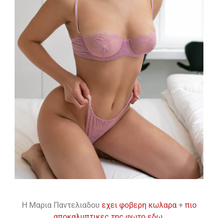
H Μαρια Παντελιαδου
εχει φοβερη κωλαρα
+
πιο
αποκαλυπτικες της φωτο εδω