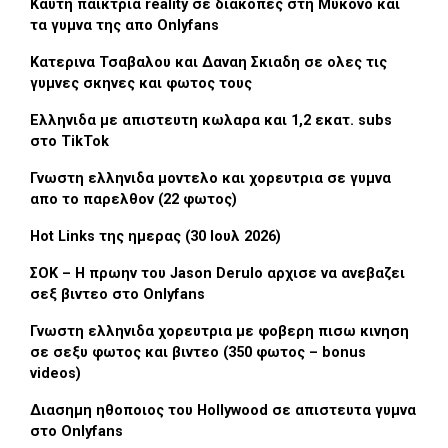
Καυτη παικτρια reality σε διακοπες στη Μυκονο και
τα γυμνα της απο Onlyfans
Κατερινα Τσαβαλου και Δαναη Σκιαδη σε ολες τις
γυμνες σκηνες και φωτος τους
Ελληνιδα με απιστευτη κωλαρα και 1,2 εκατ. subs
στο TikTok
Γνωστη ελληνιδα μοντελο και χορευτρια σε γυμνα
απο το παρελθον (22 φωτος)
Hot Links της ημερας (30 Ιουλ 2026)
ΣΟΚ – Η πρωην του Jason Derulo αρχισε να ανεβαζει
σεξ βιντεο στο Onlyfans
Γνωστη ελληνιδα χορευτρια με φοβερη πισω κινηση
σε σεξυ φωτος και βιντεο (350 φωτος – bonus
videos)
Διασημη ηθοποιος του Hollywood σε απιστευτα γυμνα
στο Onlyfans