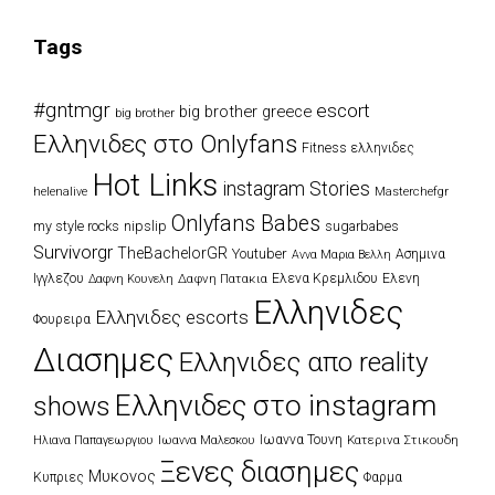
Tags
#gntmgr
escort
big brother greece
big brother
Eλληνιδες στο Onlyfans
Fitness ελληνιδες
Hot Links
instagram Stories
Masterchefgr
helenalive
Onlyfans Babes
my style rocks
nipslip
sugarbabes
Survivorgr
TheBachelorGR
Youtuber
Ασημινα
Αννα Μαρια Βελλη
Ιγγλεζου
Δαφνη Πατακια
Ελενα Κρεμλιδου
Ελενη
Δαφνη Κουνελη
Ελληνιδες
Ελληνιδες escorts
Φουρειρα
Διασημες
Ελληνιδες απο reality
Ελληνιδες στο instagram
shows
Ιωαννα Τουνη
Κατερινα Στικουδη
Ηλιανα Παπαγεωργιου
Ιωαννα Μαλεσκου
Ξενες διασημες
Μυκονος
Κυπριες
Φαρμα