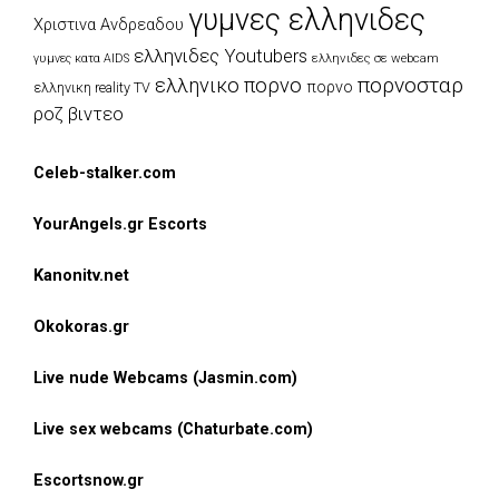
γυμνες ελληνιδες
Χριστινα Ανδρεαδου
ελληνιδες Youtubers
ελληνιδες σε webcam
γυμνες κατα AIDS
πορνοσταρ
ελληνικο πορνο
πορνο
ελληνικη reality TV
ροζ βιντεο
Celeb-stalker.com
YourAngels.gr Escorts
Kanonitv.net
Okokoras.gr
Live nude Webcams (Jasmin.com)
Live sex webcams (Chaturbate.com)
Escortsnow.gr