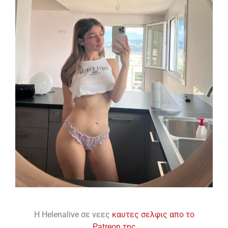
H Helenalive σε νεες
καυτες σελφις απο το
Patreon της