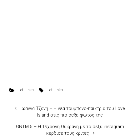
Hot Links
Hot Links
Ιωαννα Τζανη – Η νεα τουμπανο-παικτρια του Love
Island στις πιο σεξυ φωτος της
GNTM 5 – H 19χρονη Ουκρανη με το σεξυ instagram
κερδισε τους κριτες