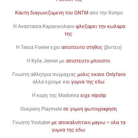
Kαυτη διαγωνιζομενη του GNTM
απο την Κυπρο
H Αναστασια Καρανικολαου
φλεξαρει την κωλαρα
της
H Tessa Fowler εχει
απιστευτο στηθος
(βιντεο)
H Kylie Jenner με
απιστευτο μπουστο
Γνωστη αθλητρια πυγμαχιας
μολις εκανε Onlyfans
αλλα εχουμε και
γυμνα της εδω
Η κορη της Madonna
ειχε nipslip
Oυκρανη Playmate
σε γυμνη φωτογραφηση
Γνωστη Youtuber
με αποκαλυπτικο μαγιω
+
ολα τα
γυμνα της εδω