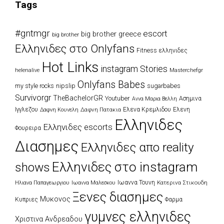
Tags
#gntmgr
escort
big brother greece
big brother
Eλληνιδες στο Onlyfans
Fitness ελληνιδες
Hot Links
instagram Stories
Masterchefgr
helenalive
Onlyfans Babes
my style rocks
nipslip
sugarbabes
Survivorgr
TheBachelorGR
Youtuber
Ασημινα
Αννα Μαρια Βελλη
Ιγγλεζου
Δαφνη Πατακια
Ελενα Κρεμλιδου
Ελενη
Δαφνη Κουνελη
Ελληνιδες
Ελληνιδες escorts
Φουρειρα
Διασημες
Ελληνιδες απο reality
Ελληνιδες στο instagram
shows
Ιωαννα Τουνη
Κατερινα Στικουδη
Ηλιανα Παπαγεωργιου
Ιωαννα Μαλεσκου
Ξενες διασημες
Μυκονος
Κυπριες
Φαρμα
γυμνες ελληνιδες
Χριστινα Ανδρεαδου