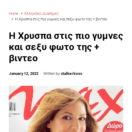
Home
Ελληνιδες Διασημες
H Χρυσπα στις πιο γυμνες και σεξυ φωτο της + βιντεο
H Χρυσπα στις πιο γυμνες
και σεξυ φωτο της +
βιντεο
January 12, 2022
Written by
stalkerboss