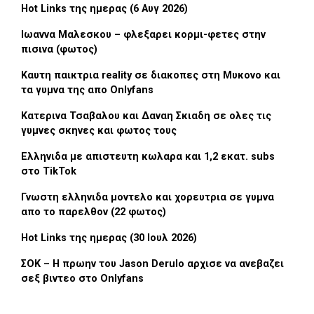
Hot Links της ημερας (6 Αυγ 2026)
Ιωαννα Μαλεσκου – φλεξαρει κορμι-φετες στην
πισινα (φωτος)
Καυτη παικτρια reality σε διακοπες στη Μυκονο και
τα γυμνα της απο Onlyfans
Κατερινα Τσαβαλου και Δαναη Σκιαδη σε ολες τις
γυμνες σκηνες και φωτος τους
Ελληνιδα με απιστευτη κωλαρα και 1,2 εκατ. subs
στο TikTok
Γνωστη ελληνιδα μοντελο και χορευτρια σε γυμνα
απο το παρελθον (22 φωτος)
Hot Links της ημερας (30 Ιουλ 2026)
ΣΟΚ – Η πρωην του Jason Derulo αρχισε να ανεβαζει
σεξ βιντεο στο Onlyfans