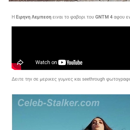
Η
Ειρηνη Λεμπεση
ειναι το φαβορι του
GNTM 4
αφου εν
Δειτε την σε μερικες γυμνες και seethrough φωτογραφ