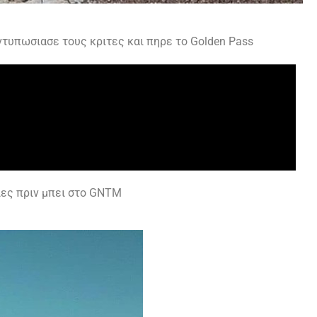
τυπωσιασε τους κριτες και πηρε το Golden Pass
ιες πριν μπει στο GNTM