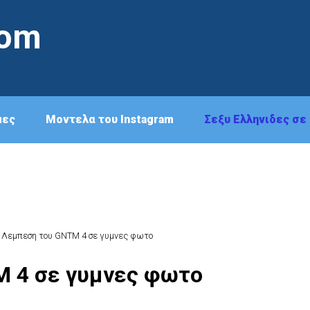
com
μες
Μοντελα του Instagram
Σεξυ Ελληνιδες σε 
η Λεμπεση του GNTM 4 σε γυμνες φωτο
M 4 σε γυμνες φωτο