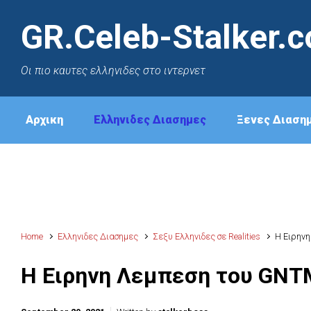
GR.Celeb-Stalker.
Oι πιο καυτες ελληνιδες στο ιντερνετ
Αρχικη
Ελληνιδες Διασημες
Ξενες Διαση
Home
Ελληνιδες Διασημες
Σεξυ Ελληνιδες σε Realities
Η Ειρην
Η Ειρηνη Λεμπεση του GNT