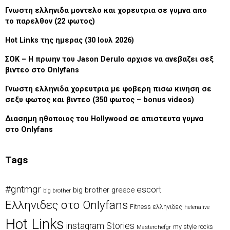
Γνωστη ελληνιδα μοντελο και χορευτρια σε γυμνα απο
το παρελθον (22 φωτος)
Hot Links της ημερας (30 Ιουλ 2026)
ΣΟΚ – Η πρωην του Jason Derulo αρχισε να ανεβαζει σεξ
βιντεο στο Onlyfans
Γνωστη ελληνιδα χορευτρια με φοβερη πισω κινηση σε
σεξυ φωτος και βιντεο (350 φωτος – bonus videos)
Διασημη ηθοποιος του Hollywood σε απιστευτα γυμνα
στο Onlyfans
Tags
#gntmgr
escort
big brother greece
big brother
Eλληνιδες στο Onlyfans
Fitness ελληνιδες
helenalive
Hot Links
instagram Stories
my style rocks
Masterchefgr