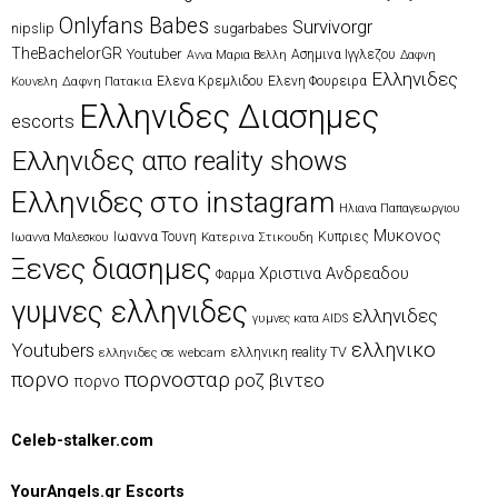
Onlyfans Babes
Survivorgr
nipslip
sugarbabes
TheBachelorGR
Youtuber
Ασημινα Ιγγλεζου
Αννα Μαρια Βελλη
Δαφνη
Ελληνιδες
Δαφνη Πατακια
Ελενα Κρεμλιδου
Ελενη Φουρειρα
Κουνελη
Ελληνιδες Διασημες
escorts
Ελληνιδες απο reality shows
Ελληνιδες στο instagram
Ηλιανα Παπαγεωργιου
Μυκονος
Ιωαννα Τουνη
Κατερινα Στικουδη
Κυπριες
Ιωαννα Μαλεσκου
Ξενες διασημες
Χριστινα Ανδρεαδου
Φαρμα
γυμνες ελληνιδες
ελληνιδες
γυμνες κατα AIDS
ελληνικο
Youtubers
ελληνικη reality TV
ελληνιδες σε webcam
πορνοσταρ
πορνο
ροζ βιντεο
πορνο
Celeb-stalker.com
YourAngels.gr Escorts