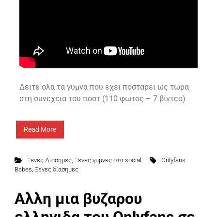
Δειτε ολα τα γυμνα που εχει ποσταρει ως τωρα
στη συνεχεια του ποστ (110 φωτος – 7 βιντεο)
Read More
Ξενες Διασημες
,
Ξενες γυμνες στα social
Onlyfans
Babes
,
Ξενες διασημες
Αλλη μια βυζαρου
ελληνιδα του Onlyfans σε