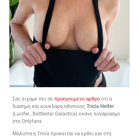
Σας ειχαμε πει σε
προηγουμενο αρθρο
οτι η
διασημη και κουκλαρα ηθοποιος
Tricia Helfer
(Lucifer , Battlestar Galactica) εκανε λογαριασμο
στο Onlyfans
Μαλιστα η Tricia προκειται να ερθει και στη