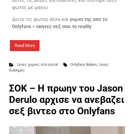
αυτες τις μερες για διακοπες και ποσταρε σεξυ
φωτος με μαγιω
Δειτε τις φωτος αλλα και
γυμνα της απο το
Onlyfans
+
σκηνες σεξ απο τo reality
Read More
Ξενες γυμνες στα social
Onlyfans Babes
,
Ξενες
διασημες
ΣΟΚ – Η πρωην του Jason
Derulo αρχισε να ανεβαζει
σεξ βιντεο στο Onlyfans