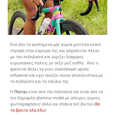
Eνα απο τα αγαπημενα μας γυμνα μοντελα εκανε
στροφη στην καριερα της και ασχολειται πλεον
με την ποδηλασια και γυριζει διαφορες
ευρωπαικες πολεις με σεξυ ροζ outfits . Απο τι
φαινεται θελει να γινει mainstream sports
influencer και εχει ανοιξει social αποκλειστικα με
το ποδηλατο και τα ταξιδια της
Η
Πουτρι
ειναι απο την Ινδονησια και ειναι απο τα
πιο δημοφιλη glamour model με απειρες γυμνες
φωτογραφησεις αλλα και σπανια σεξ βιντεο (
θα
τα βρειτε ολα εδω
)