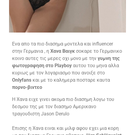
Ενα απο τα πιο διασημα μοντελα και influencer
στην Γερμανια , η
Χανα Βαιγκ
σοκαρε το Γερμανικο
κοινο αυτες τις μερες οχι μονο με την
γυμνη της
φωτογραφηση στο Playboy
αυτου του μηνα αλλα
κυριως με τον λογαριασμο που ανοιξε στο
Onlyfans
και με το καλημερα ποσταρε καυτα
πορνο-βιντεο
Η Χανα ειχε γινει ακομα πιο διασημη λογω του
δεσμου της με τον διασημο Αμερικανο
τραγουδιστη Jason Derulo
Επισης η Χανα ειναι και μιλφ αφου εχει μια κορη