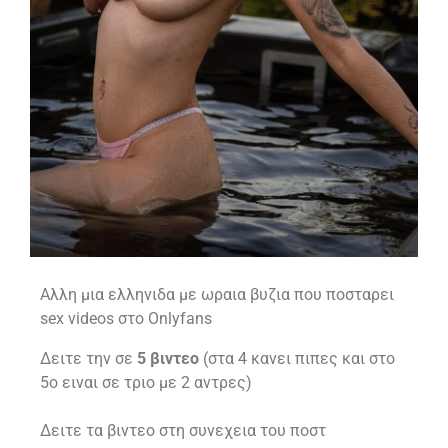
Αλλη μια ελληνιδα με ωραια βυζια που ποσταρει
sex videos στο Onlyfans
Δειτε την σε
5 βιντεο
(στα 4 κανει πιπες και στο
5ο ειναι σε τριο με 2 αντρες)
Δειτε τα βιντεο στη συνεχεια του ποστ