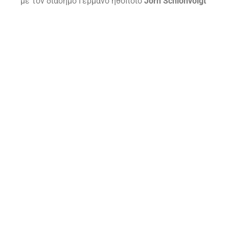
με τον διασημο Γερμανο ηθοποιο
Jörn Schlönvoigt