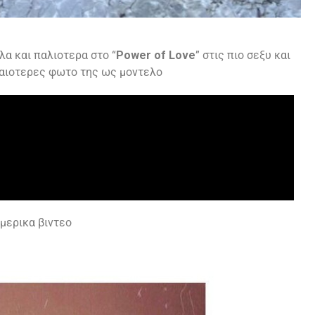
λλα και παλιοτερα στο “
Power of Love
” στις πιο σεξυ και
λαιοτερες φωτο της ως μοντελο
 μερικα βιντεο