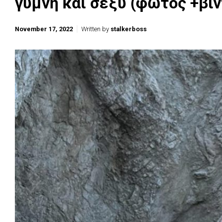
γυμνη και σεξυ (φωτος +βιν
November 17, 2022
Written by
stalkerboss