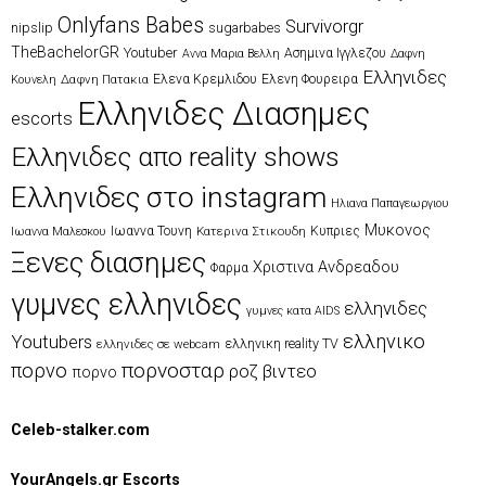
Onlyfans Babes
Survivorgr
nipslip
sugarbabes
TheBachelorGR
Youtuber
Ασημινα Ιγγλεζου
Αννα Μαρια Βελλη
Δαφνη
Ελληνιδες
Δαφνη Πατακια
Ελενα Κρεμλιδου
Ελενη Φουρειρα
Κουνελη
Ελληνιδες Διασημες
escorts
Ελληνιδες απο reality shows
Ελληνιδες στο instagram
Ηλιανα Παπαγεωργιου
Μυκονος
Ιωαννα Τουνη
Κατερινα Στικουδη
Κυπριες
Ιωαννα Μαλεσκου
Ξενες διασημες
Χριστινα Ανδρεαδου
Φαρμα
γυμνες ελληνιδες
ελληνιδες
γυμνες κατα AIDS
ελληνικο
Youtubers
ελληνικη reality TV
ελληνιδες σε webcam
πορνοσταρ
πορνο
ροζ βιντεο
πορνο
Celeb-stalker.com
YourAngels.gr Escorts