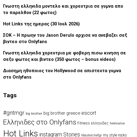
Γνωστη ελληνιδα μοντελο και χορευτρια σε γυμνα απο
το παρελθον (22 φωτος)
Hot Links της ημερας (30 Ιουλ 2026)
ΣΟΚ – Η πρωην του Jason Derulo αρχισε να ανεβαζει σεξ
βιντεο στο Onlyfans
Γνωστη ελληνιδα χορευτρια με φοβερη πισω κινηση σε
σεξυ φωτος και βιντεο (350 φωτος – bonus videos)
Διασημη ηθοποιος του Hollywood σε απιστευτα γυμνα
στο Onlyfans
Tags
#gntmgr
escort
big brother greece
big brother
Eλληνιδες στο Onlyfans
Fitness ελληνιδες
helenalive
Hot Links
instagram Stories
my style rocks
Masterchefgr