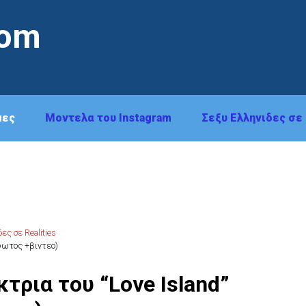
com
μες
Μοντελα του Instagram
Σεξυ Ελληνιδες σε 
ες σε Realities
(φωτος +βιντεο)
τρια του “Love Island”