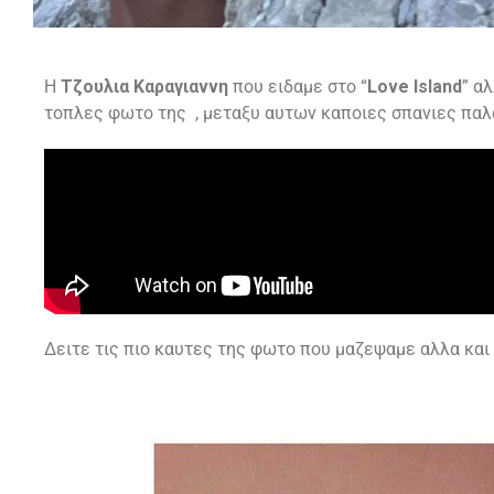
Η
Τζουλια Καραγιαννη
που ειδαμε στο “
Love Island
” α
τοπλες φωτο της , μεταξυ αυτων καποιες σπανιες πα
Δειτε τις πιο καυτες της φωτο που μαζεψαμε αλλα και