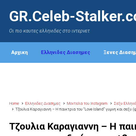
GR.Celeb-Stalker.
Oι πιο καυτες ελληνιδες στο ιντερνετ
Αρχικη
Ελληνιδες Διασημες
Ξενες Διαση
Home
Ελληνιδες Διασημες
Μοντελα του Instagram
Σεξυ Ελληνιδ
Τζουλια Καραγιαννη – Η παικτρια του “Love Island” γυμνη και σεξυ 
Τζουλια Καραγιαννη – Η παικ