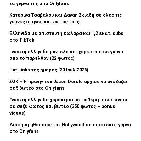
τα γυμνα της απο Onlyfans
Κατερινα Τσαβαλου και Δαναη Σκιαδη σε ολες τις
γυμνες σκηνες και φωτος τους
Ελληνιδα με απιστευτη κωλαρα και 1,2 εκατ. subs
στο TikTok
Γνωστη ελληνιδα μοντελο και χορευτρια σε γυμνα
απο το παρελθον (22 φωτος)
Hot Links της ημερας (30 Ιουλ 2026)
ΣΟΚ – Η πρωην του Jason Derulo αρχισε να ανεβαζει
σεξ βιντεο στο Onlyfans
Γνωστη ελληνιδα χορευτρια με φοβερη πισω κινηση
σε σεξυ φωτος και βιντεο (350 φωτος – bonus
videos)
Διασημη ηθοποιος του Hollywood σε απιστευτα γυμνα
στο Onlyfans