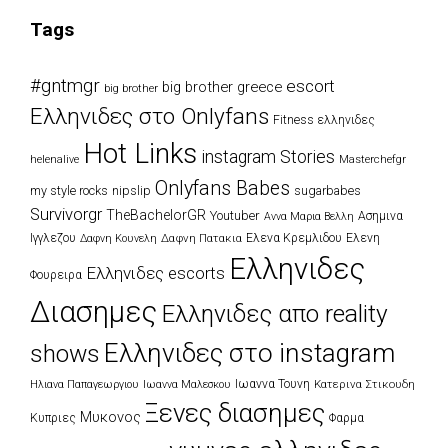
Tags
#gntmgr
escort
big brother greece
big brother
Eλληνιδες στο Onlyfans
Fitness ελληνιδες
Hot Links
instagram Stories
Masterchefgr
helenalive
Onlyfans Babes
my style rocks
nipslip
sugarbabes
Survivorgr
TheBachelorGR
Youtuber
Ασημινα
Αννα Μαρια Βελλη
Ιγγλεζου
Δαφνη Πατακια
Ελενα Κρεμλιδου
Ελενη
Δαφνη Κουνελη
Ελληνιδες
Ελληνιδες escorts
Φουρειρα
Διασημες
Ελληνιδες απο reality
Ελληνιδες στο instagram
shows
Ιωαννα Τουνη
Κατερινα Στικουδη
Ηλιανα Παπαγεωργιου
Ιωαννα Μαλεσκου
Ξενες διασημες
Μυκονος
Κυπριες
Φαρμα