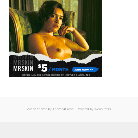
evolve
theme by Theme4Press - Powered by
WordPress