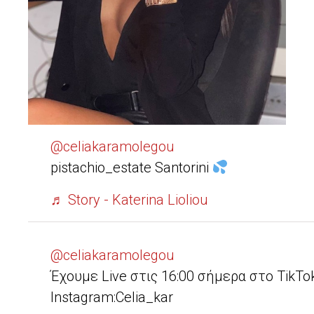
@celiakaramolegou
pistachio_estate Santorini
♬ Story - Katerina Lioliou
@celiakaramolegou
Έχουμε Live στις 16:00 σήμερα στο TikT
Instagram:Celia_kar