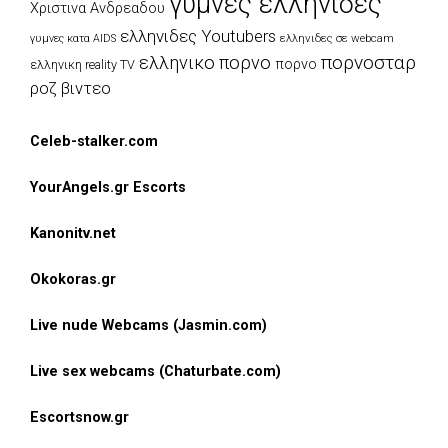
γυμνες ελληνιδες
Χριστινα Ανδρεαδου
ελληνιδες Youtubers
ελληνιδες σε webcam
γυμνες κατα AIDS
πορνοσταρ
ελληνικο πορνο
πορνο
ελληνικη reality TV
ροζ βιντεο
Celeb-stalker.com
YourAngels.gr Escorts
Kanonitv.net
Okokoras.gr
Live nude Webcams (Jasmin.com)
Live sex webcams (Chaturbate.com)
Escortsnow.gr