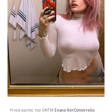
H νεα κριτης του GNTM
Σοφια Χατζηπαντελη