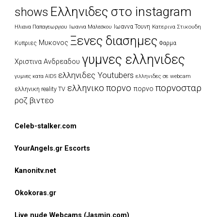
Ελληνιδες στο instagram
shows
Ιωαννα Τουνη
Κατερινα Στικουδη
Ηλιανα Παπαγεωργιου
Ιωαννα Μαλεσκου
Ξενες διασημες
Μυκονος
Κυπριες
Φαρμα
γυμνες ελληνιδες
Χριστινα Ανδρεαδου
ελληνιδες Youtubers
ελληνιδες σε webcam
γυμνες κατα AIDS
πορνοσταρ
ελληνικο πορνο
πορνο
ελληνικη reality TV
ροζ βιντεο
Celeb-stalker.com
YourAngels.gr Escorts
Kanonitv.net
Okokoras.gr
Live nude Webcams (Jasmin.com)