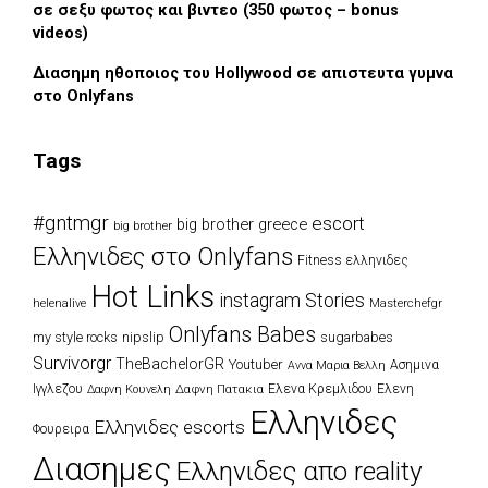
σε σεξυ φωτος και βιντεο (350 φωτος – bonus
videos)
Διασημη ηθοποιος του Hollywood σε απιστευτα γυμνα
στο Onlyfans
Tags
#gntmgr
escort
big brother greece
big brother
Eλληνιδες στο Onlyfans
Fitness ελληνιδες
Hot Links
instagram Stories
Masterchefgr
helenalive
Onlyfans Babes
my style rocks
nipslip
sugarbabes
Survivorgr
TheBachelorGR
Youtuber
Ασημινα
Αννα Μαρια Βελλη
Ιγγλεζου
Δαφνη Πατακια
Ελενα Κρεμλιδου
Ελενη
Δαφνη Κουνελη
Ελληνιδες
Ελληνιδες escorts
Φουρειρα
Διασημες
Ελληνιδες απο reality