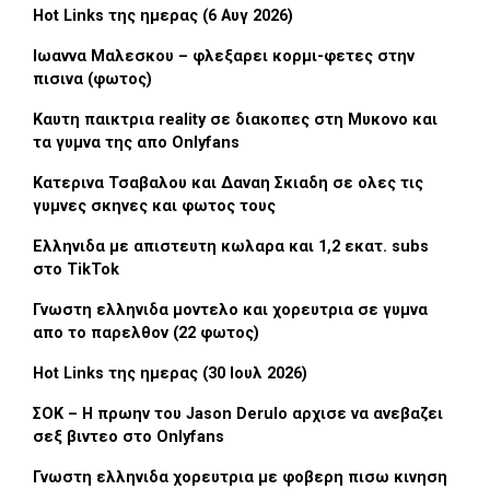
Hot Links της ημερας (6 Αυγ 2026)
Ιωαννα Μαλεσκου – φλεξαρει κορμι-φετες στην
πισινα (φωτος)
Καυτη παικτρια reality σε διακοπες στη Μυκονο και
τα γυμνα της απο Onlyfans
Κατερινα Τσαβαλου και Δαναη Σκιαδη σε ολες τις
γυμνες σκηνες και φωτος τους
Ελληνιδα με απιστευτη κωλαρα και 1,2 εκατ. subs
στο TikTok
Γνωστη ελληνιδα μοντελο και χορευτρια σε γυμνα
απο το παρελθον (22 φωτος)
Hot Links της ημερας (30 Ιουλ 2026)
ΣΟΚ – Η πρωην του Jason Derulo αρχισε να ανεβαζει
σεξ βιντεο στο Onlyfans
Γνωστη ελληνιδα χορευτρια με φοβερη πισω κινηση