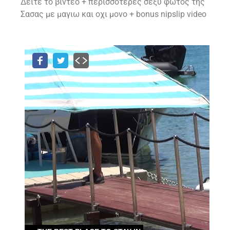
Δειτε το βιντεο + περισσοτερες σεξυ φωτος της
Σασας με μαγιω και οχι μονο + bonus nipslip video