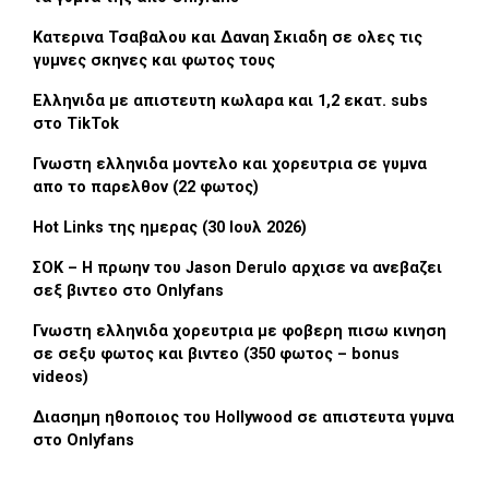
Κατερινα Τσαβαλου και Δαναη Σκιαδη σε ολες τις
γυμνες σκηνες και φωτος τους
Ελληνιδα με απιστευτη κωλαρα και 1,2 εκατ. subs
στο TikTok
Γνωστη ελληνιδα μοντελο και χορευτρια σε γυμνα
απο το παρελθον (22 φωτος)
Hot Links της ημερας (30 Ιουλ 2026)
ΣΟΚ – Η πρωην του Jason Derulo αρχισε να ανεβαζει
σεξ βιντεο στο Onlyfans
Γνωστη ελληνιδα χορευτρια με φοβερη πισω κινηση
σε σεξυ φωτος και βιντεο (350 φωτος – bonus
videos)
Διασημη ηθοποιος του Hollywood σε απιστευτα γυμνα
στο Onlyfans