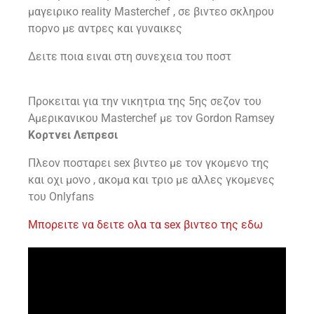
μαγειρικο reality Masterchef , σε βιντεο σκληρου
πορνο με αντρες και γυναικες
Δειτε ποια ειναι στη συνεχεια του ποστ
Προκειται για την νικητρια της 5ης σεζον του
Αμερικανικου Masterchef με τον Gordon Ramsey
Κορτνει Λεπρεσι
Πλεον ποσταρει sex βιντεο με τον γκομενο της
και οχι μονο , ακομα και τριο με αλλες γκομενες
του Onlyfans
Μπορειτε να δειτε ολα τα sex βιντεο της εδω