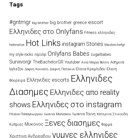
Tags
#gntmgr
escort
big brother greece
big brother
Eλληνιδες στο Onlyfans
Fitness ελληνιδες
Hot Links
instagram Stories
Masterchefgr
helenalive
Onlyfans Babes
my style rocks
nipslip
sugarbabes
Survivorgr
TheBachelorGR
Youtuber
Ασημινα
Αννα Μαρια Βελλη
Ιγγλεζου
Δαφνη Πατακια
Ελενα Κρεμλιδου
Ελενη
Δαφνη Κουνελη
Ελληνιδες
Ελληνιδες escorts
Φουρειρα
Διασημες
Ελληνιδες απο reality
Ελληνιδες στο instagram
shows
Ιωαννα Τουνη
Κατερινα Στικουδη
Ηλιανα Παπαγεωργιου
Ιωαννα Μαλεσκου
Ξενες διασημες
Μυκονος
Κυπριες
Φαρμα
γυμνες ελληνιδες
Χριστινα Ανδρεαδου