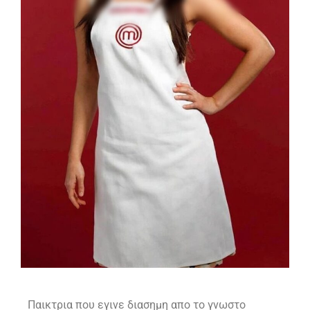
Παικτρια που εγινε διασημη απο το γνωστο