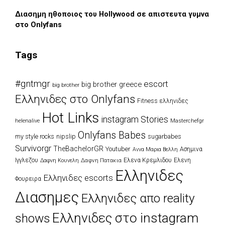
Διασημη ηθοποιος του Hollywood σε απιστευτα γυμνα
στο Onlyfans
Tags
#gntmgr
escort
big brother greece
big brother
Eλληνιδες στο Onlyfans
Fitness ελληνιδες
Hot Links
instagram Stories
Masterchefgr
helenalive
Onlyfans Babes
my style rocks
nipslip
sugarbabes
Survivorgr
TheBachelorGR
Youtuber
Ασημινα
Αννα Μαρια Βελλη
Ιγγλεζου
Δαφνη Πατακια
Ελενα Κρεμλιδου
Ελενη
Δαφνη Κουνελη
Ελληνιδες
Ελληνιδες escorts
Φουρειρα
Διασημες
Ελληνιδες απο reality
Ελληνιδες στο instagram
shows