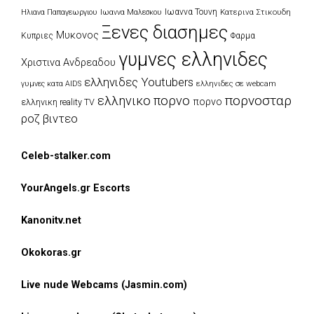
Ιωαννα Τουνη
Κατερινα Στικουδη
Ηλιανα Παπαγεωργιου
Ιωαννα Μαλεσκου
Ξενες διασημες
Μυκονος
Κυπριες
Φαρμα
γυμνες ελληνιδες
Χριστινα Ανδρεαδου
ελληνιδες Youtubers
ελληνιδες σε webcam
γυμνες κατα AIDS
πορνοσταρ
ελληνικο πορνο
πορνο
ελληνικη reality TV
ροζ βιντεο
Celeb-stalker.com
YourAngels.gr Escorts
Kanonitv.net
Okokoras.gr
Live nude Webcams (Jasmin.com)