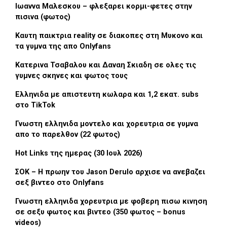
Ιωαννα Μαλεσκου – φλεξαρει κορμι-φετες στην
πισινα (φωτος)
Καυτη παικτρια reality σε διακοπες στη Μυκονο και
τα γυμνα της απο Onlyfans
Κατερινα Τσαβαλου και Δαναη Σκιαδη σε ολες τις
γυμνες σκηνες και φωτος τους
Ελληνιδα με απιστευτη κωλαρα και 1,2 εκατ. subs
στο TikTok
Γνωστη ελληνιδα μοντελο και χορευτρια σε γυμνα
απο το παρελθον (22 φωτος)
Hot Links της ημερας (30 Ιουλ 2026)
ΣΟΚ – Η πρωην του Jason Derulo αρχισε να ανεβαζει
σεξ βιντεο στο Onlyfans
Γνωστη ελληνιδα χορευτρια με φοβερη πισω κινηση
σε σεξυ φωτος και βιντεο (350 φωτος – bonus
videos)