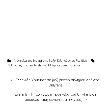
Μοντελα του Instagram
,
Σεξυ Ελληνιδες σε Realities
Ελληνιδες απο reality shows
,
Ελληνιδες στο instagram
Ελληνιδα Youtuber σε ροζ βιντεο σκληρου σεξ στο
Onlyfans
Eva_mli – Η πιο γνωστη ελληνιδα του Onlyfans σε
αποκαλυπτικη συνεντευξη (βιντεο)