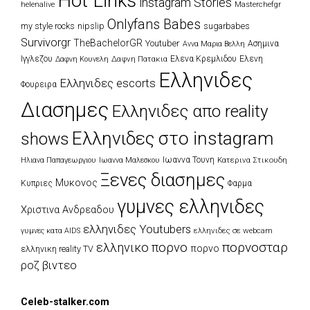
Hot Links
instagram Stories
Masterchefgr
helenalive
Onlyfans Babes
my style rocks
nipslip
sugarbabes
Survivorgr
TheBachelorGR
Youtuber
Ασημινα
Αννα Μαρια Βελλη
Ιγγλεζου
Δαφνη Πατακια
Ελενα Κρεμλιδου
Ελενη
Δαφνη Κουνελη
Ελληνιδες
Ελληνιδες escorts
Φουρειρα
Διασημες
Ελληνιδες απο reality
Ελληνιδες στο instagram
shows
Ιωαννα Τουνη
Κατερινα Στικουδη
Ηλιανα Παπαγεωργιου
Ιωαννα Μαλεσκου
Ξενες διασημες
Μυκονος
Κυπριες
Φαρμα
γυμνες ελληνιδες
Χριστινα Ανδρεαδου
ελληνιδες Youtubers
ελληνιδες σε webcam
γυμνες κατα AIDS
πορνοσταρ
ελληνικο πορνο
πορνο
ελληνικη reality TV
ροζ βιντεο
Celeb-stalker.com