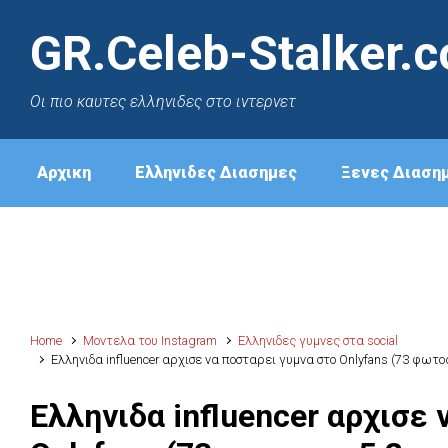
GR.Celeb-Stalker.
Oι πιο καυτες ελληνιδες στο ιντερνετ
Αρχικη
Ελληνιδες Διασημες
Ξενες Διαση
Home
Μοντελα του Instagram
Ελληνιδες γυμνες στα social
Ελληνιδα influencer αρχισε να ποσταρει γυμνα στο Onlyfans (73 φωτος
Ελληνιδα influencer αρχισε