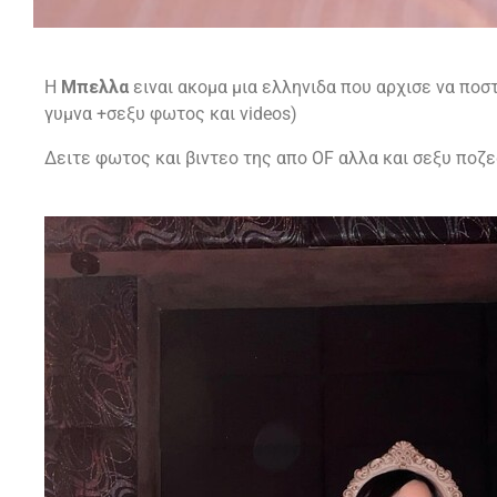
Η
Μπελλα
ειναι ακομα μια ελληνιδα που αρχισε να ποστ
γυμνα +σεξυ φωτος και videos)
Δειτε φωτος και βιντεο της απο OF αλλα και σεξυ ποζες