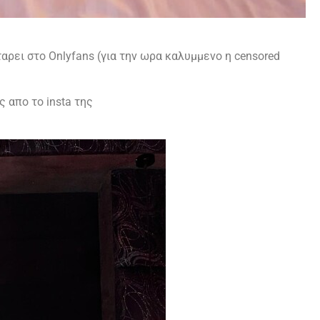
αρει στο Onlyfans (για την ωρα καλυμμενο η censored
 απο το insta της