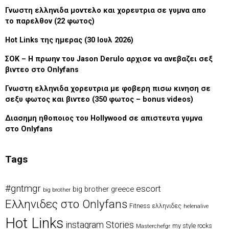
Γνωστη ελληνιδα μοντελο και χορευτρια σε γυμνα απο
το παρελθον (22 φωτος)
Hot Links της ημερας (30 Ιουλ 2026)
ΣΟΚ – Η πρωην του Jason Derulo αρχισε να ανεβαζει σεξ
βιντεο στο Onlyfans
Γνωστη ελληνιδα χορευτρια με φοβερη πισω κινηση σε
σεξυ φωτος και βιντεο (350 φωτος – bonus videos)
Διασημη ηθοποιος του Hollywood σε απιστευτα γυμνα
στο Onlyfans
Tags
#gntmgr
escort
big brother greece
big brother
Eλληνιδες στο Onlyfans
Fitness ελληνιδες
helenalive
Hot Links
instagram Stories
my style rocks
Masterchefgr