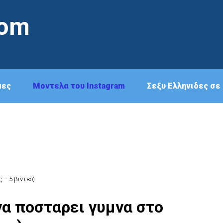
com
μες
Μοντελα του Instagram
Σεξυ Ελληνιδες σε 
 – 5 βιντεο)
 να ποσταρει γυμνα στο