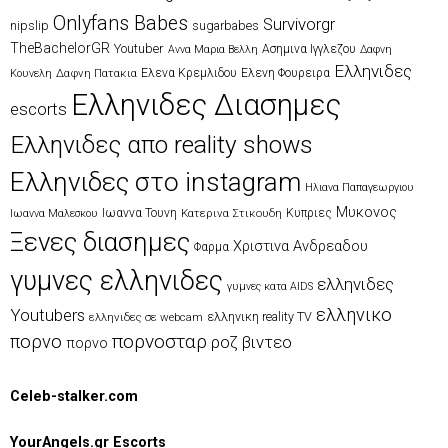
Onlyfans Babes
Survivorgr
nipslip
sugarbabes
TheBachelorGR
Youtuber
Ασημινα Ιγγλεζου
Αννα Μαρια Βελλη
Δαφνη
Ελληνιδες
Δαφνη Πατακια
Ελενα Κρεμλιδου
Ελενη Φουρειρα
Κουνελη
Ελληνιδες Διασημες
escorts
Ελληνιδες απο reality shows
Ελληνιδες στο instagram
Ηλιανα Παπαγεωργιου
Μυκονος
Ιωαννα Τουνη
Κατερινα Στικουδη
Κυπριες
Ιωαννα Μαλεσκου
Ξενες διασημες
Χριστινα Ανδρεαδου
Φαρμα
γυμνες ελληνιδες
ελληνιδες
γυμνες κατα AIDS
ελληνικο
Youtubers
ελληνικη reality TV
ελληνιδες σε webcam
πορνοσταρ
πορνο
ροζ βιντεο
πορνο
Celeb-stalker.com
YourAngels.gr Escorts