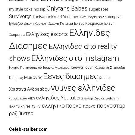
Onlyfans Babes
my style rocks
nipslip
sugarbabes
Survivorgr
TheBachelorGR
Youtuber
Ασημινα
Αννα Μαρια Βελλη
Ιγγλεζου
Δαφνη Πατακια
Ελενα Κρεμλιδου
Ελενη
Δαφνη Κουνελη
Ελληνιδες
Ελληνιδες escorts
Φουρειρα
Διασημες
Ελληνιδες απο reality
Ελληνιδες στο instagram
shows
Ιωαννα Τουνη
Κατερινα Στικουδη
Ηλιανα Παπαγεωργιου
Ιωαννα Μαλεσκου
Ξενες διασημες
Μυκονος
Κυπριες
Φαρμα
γυμνες ελληνιδες
Χριστινα Ανδρεαδου
ελληνιδες Youtubers
ελληνιδες σε webcam
γυμνες κατα AIDS
πορνοσταρ
ελληνικο πορνο
πορνο
ελληνικη reality TV
ροζ βιντεο
Celeb-stalker.com