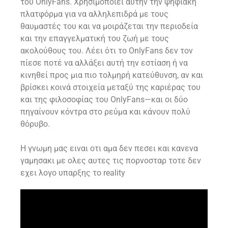
του OnlyFans. Χρησιμοποιεί αυτήν την ψηφιακή
πλατφόρμα για να αλληλεπιδρά με τους
θαυμαστές του και να μοιράζεται την περιοδεία
και την επαγγελματική του ζωή με τους
ακολούθους του. Λέει ότι το OnlyFans δεν τον
πίεσε ποτέ να αλλάξει αυτή την εστίαση ή να
κινηθεί προς μια πιο τολμηρή κατεύθυνση, αν και
βρίσκει κοινά στοιχεία μεταξύ της καριέρας του
και της φιλοσοφίας του OnlyFans—και οι δύο
πηγαίνουν κόντρα στο ρεύμα και κάνουν πολύ
θόρυβο.
Η γνωμη μας ειναι οτι αμα δεν πεσει και κανενα
γαμησακι με ολες αυτες τις πορνοσταρ τοτε δεν
εχει λογο υπαρξης το reality