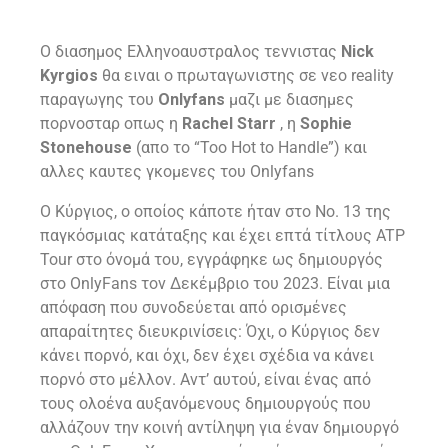
Ο διασημος Ελληνοαυστραλος τεννιστας
Nick
Kyrgios
θα ειναι ο πρωταγωνιστης σε νεο reality
παραγωγης του
Onlyfans
μαζι με διασημες
πορνοσταρ οπως η
Rachel Starr
, η
Sophie
Stonehouse
(απο το “Too Hot to Handle”) και
αλλες καυτες γκομενες του Onlyfans
Ο Κύργιος, ο οποίος κάποτε ήταν στο Νο. 13 της
παγκόσμιας κατάταξης και έχει επτά τίτλους ATP
Tour στο όνομά του, εγγράφηκε ως δημιουργός
στο OnlyFans τον Δεκέμβριο του 2023. Είναι μια
απόφαση που συνοδεύεται από ορισμένες
απαραίτητες διευκρινίσεις: Όχι, ο Κύργιος δεν
κάνει πορνό, και όχι, δεν έχει σχέδια να κάνει
πορνό στο μέλλον. Αντ’ αυτού, είναι ένας από
τους ολοένα αυξανόμενους δημιουργούς που
αλλάζουν την κοινή αντίληψη για έναν δημιουργό