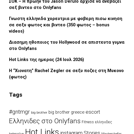
ΣΟΚ – Η πρωην του Jason Derulo αρχισε να ανεβαζει
σεξ βιντεο στο Onlyfans
Γνωστη ελληνιδα χορευτρια με φοβερη πισω κινηση
σε σεξυ φωτος και βιντεο (350 φωτος – bonus
videos)
Διασημη ηθοποιος του Hollywood σε απιστευτα γυμνα
στο Onlyfans
Hot Links της ημερας (24 Ιουλ 2026)
H “Χιονατη” Rachel Zegler σε σεξυ ποζες στη Μυκονο
(φωτος)
Tags
#gntmgr
escort
big brother greece
big brother
Eλληνιδες στο Onlyfans
Fitness ελληνιδες
Hot Links
instagram Stories
Masterchefgr
helenalive