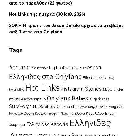
απο το παρελθον (22 φωτος)
Hot Links της ημερας (30 Ιουλ 2026)
ΣΟΚ – Η πρωην του Jason Derulo αρχισε να ανεβαζει
σεξ βιντεο στο Onlyfans
Tags
#gntmgr
escort
big brother greece
big brother
Eλληνιδες στο Onlyfans
Fitness ελληνιδες
Hot Links
instagram Stories
Masterchefgr
helenalive
Onlyfans Babes
my style rocks
nipslip
sugarbabes
Survivorgr
TheBachelorGR
Youtuber
Ασημινα
Αννα Μαρια Βελλη
Ιγγλεζου
Δαφνη Πατακια
Ελενα Κρεμλιδου
Ελενη
Δαφνη Κουνελη
Ελληνιδες
Ελληνιδες escorts
Φουρειρα