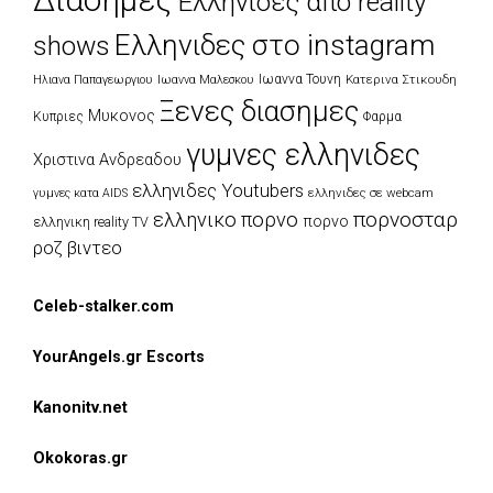
Διασημες
Ελληνιδες απο reality
Ελληνιδες στο instagram
shows
Ιωαννα Τουνη
Κατερινα Στικουδη
Ηλιανα Παπαγεωργιου
Ιωαννα Μαλεσκου
Ξενες διασημες
Μυκονος
Κυπριες
Φαρμα
γυμνες ελληνιδες
Χριστινα Ανδρεαδου
ελληνιδες Youtubers
ελληνιδες σε webcam
γυμνες κατα AIDS
πορνοσταρ
ελληνικο πορνο
πορνο
ελληνικη reality TV
ροζ βιντεο
Celeb-stalker.com
YourAngels.gr Escorts
Kanonitv.net
Okokoras.gr