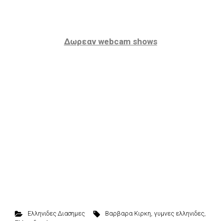
Δωρεαν webcam shows
Ελληνιδες Διασημες
Βαρβαρα Κιρκη
,
γυμνες ελληνιδες
,