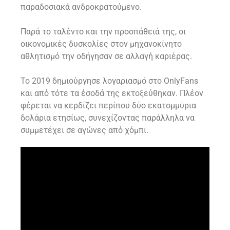
παραδοσιακά ανδροκρατούμενο.
Παρά το ταλέντο και την προσπάθειά της, οι
οικονομικές δυσκολίες στον μηχανοκίνητο
αθλητισμό την οδήγησαν σε αλλαγή καριέρας.
Το 2019 δημιούργησε λογαριασμό στο OnlyFans
και από τότε τα έσοδά της εκτοξεύθηκαν. Πλέον
φέρεται να κερδίζει περίπου δύο εκατομμύρια
δολάρια ετησίως, συνεχίζοντας παράλληλα να
συμμετέχει σε αγώνες από χόμπι.