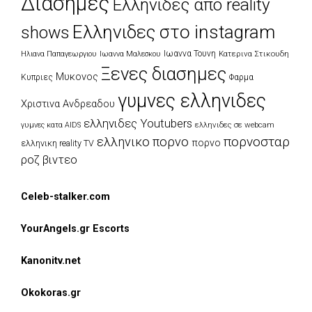
Διασημες
Ελληνιδες απο reality
Ελληνιδες στο instagram
shows
Ιωαννα Τουνη
Κατερινα Στικουδη
Ηλιανα Παπαγεωργιου
Ιωαννα Μαλεσκου
Ξενες διασημες
Μυκονος
Κυπριες
Φαρμα
γυμνες ελληνιδες
Χριστινα Ανδρεαδου
ελληνιδες Youtubers
ελληνιδες σε webcam
γυμνες κατα AIDS
πορνοσταρ
ελληνικο πορνο
πορνο
ελληνικη reality TV
ροζ βιντεο
Celeb-stalker.com
YourAngels.gr Escorts
Kanonitv.net
Okokoras.gr