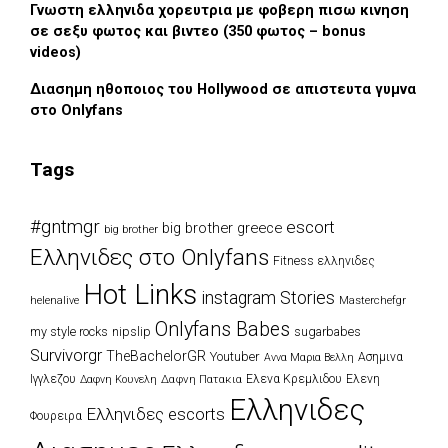
Γνωστη ελληνιδα χορευτρια με φοβερη πισω κινηση
σε σεξυ φωτος και βιντεο (350 φωτος – bonus
videos)
Διασημη ηθοποιος του Hollywood σε απιστευτα γυμνα
στο Onlyfans
Tags
#gntmgr
escort
big brother greece
big brother
Eλληνιδες στο Onlyfans
Fitness ελληνιδες
Hot Links
instagram Stories
Masterchefgr
helenalive
Onlyfans Babes
my style rocks
nipslip
sugarbabes
Survivorgr
TheBachelorGR
Youtuber
Ασημινα
Αννα Μαρια Βελλη
Ιγγλεζου
Δαφνη Πατακια
Ελενα Κρεμλιδου
Ελενη
Δαφνη Κουνελη
Ελληνιδες
Ελληνιδες escorts
Φουρειρα