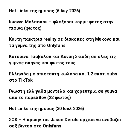
Hot Links της ημερας (6 Αυγ 2026)
Ιωαννα Μαλεσκου – φλεξαρει κορμι-φετες στην
πισινα (φωτος)
Καυτη παικτρια reality σε διακοπες στη Μυκονο και
τα γυμνα της απο Onlyfans
Κατερινα Τσαβαλου και Δαναη Σκιαδη σε ολες τις
γυμνες σκηνες και φωτος τους
Ελληνιδα με απιστευτη κωλαρα και 1,2 εκατ. subs
στο TikTok
Γνωστη ελληνιδα μοντελο και χορευτρια σε γυμνα
απο το παρελθον (22 φωτος)
Hot Links της ημερας (30 Ιουλ 2026)
ΣΟΚ – Η πρωην του Jason Derulo αρχισε να ανεβαζει
σεξ βιντεο στο Onlyfans