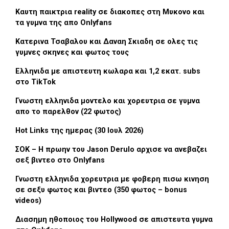
Καυτη παικτρια reality σε διακοπες στη Μυκονο και
τα γυμνα της απο Onlyfans
Κατερινα Τσαβαλου και Δαναη Σκιαδη σε ολες τις
γυμνες σκηνες και φωτος τους
Ελληνιδα με απιστευτη κωλαρα και 1,2 εκατ. subs
στο TikTok
Γνωστη ελληνιδα μοντελο και χορευτρια σε γυμνα
απο το παρελθον (22 φωτος)
Hot Links της ημερας (30 Ιουλ 2026)
ΣΟΚ – Η πρωην του Jason Derulo αρχισε να ανεβαζει
σεξ βιντεο στο Onlyfans
Γνωστη ελληνιδα χορευτρια με φοβερη πισω κινηση
σε σεξυ φωτος και βιντεο (350 φωτος – bonus
videos)
Διασημη ηθοποιος του Hollywood σε απιστευτα γυμνα