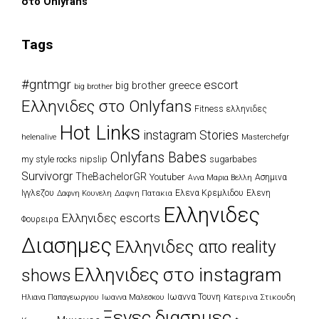
στο Onlyfans
Tags
#gntmgr
escort
big brother greece
big brother
Eλληνιδες στο Onlyfans
Fitness ελληνιδες
Hot Links
instagram Stories
Masterchefgr
helenalive
Onlyfans Babes
my style rocks
nipslip
sugarbabes
Survivorgr
TheBachelorGR
Youtuber
Ασημινα
Αννα Μαρια Βελλη
Ιγγλεζου
Δαφνη Πατακια
Ελενα Κρεμλιδου
Ελενη
Δαφνη Κουνελη
Ελληνιδες
Ελληνιδες escorts
Φουρειρα
Διασημες
Ελληνιδες απο reality
Ελληνιδες στο instagram
shows
Ιωαννα Τουνη
Κατερινα Στικουδη
Ηλιανα Παπαγεωργιου
Ιωαννα Μαλεσκου
Ξενες διασημες