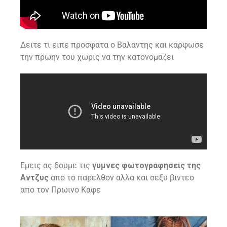
Δειτε τι ειπε προσφατα ο Βαλαντης και καρφωσε
την πρωην του χωρις να την κατονομαζει
Εμεις ας δουμε τις
γυμνες φωτογραφησεις της
Αντζυς
απο το παρελθον αλλα και σεξυ βιντεο
απο τον Πρωινο Καφε