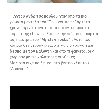
H
Αντζυ Ανδριτσοπουλου
ηταν απο τα πιο
γνωστα μοντελα του “Πρωινου καφε” αρκετα
χρονια πριν και ενα απο τα πιο εντυπωσιακα
κορμια της showbiz .Επισης την ειδαμε προσφατα
ως παικτρια του “
My style rocks
” . Αυτο που
καποια δεν ξερουν ειναι οτι για 3,5 χρονια
ειχε
δεσμο με τον Βαλαντη
και απο τι φαινεται δεν
χωρισαν με τις καλυτερες συνθηκες
Μαλιστα ειχε παιξει και στο βιντεο κλιπ του
“Ασανσερ”