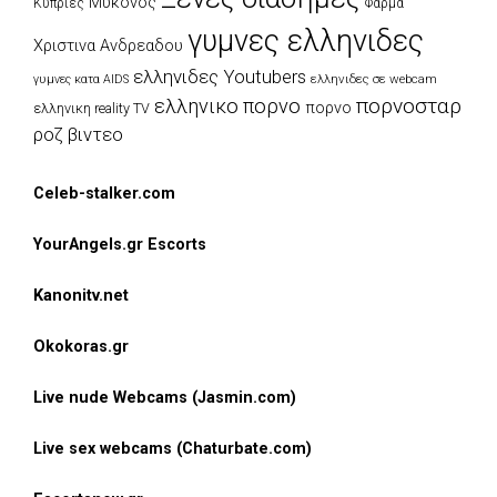
Μυκονος
Κυπριες
Φαρμα
γυμνες ελληνιδες
Χριστινα Ανδρεαδου
ελληνιδες Youtubers
ελληνιδες σε webcam
γυμνες κατα AIDS
πορνοσταρ
ελληνικο πορνο
πορνο
ελληνικη reality TV
ροζ βιντεο
Celeb-stalker.com
YourAngels.gr Escorts
Kanonitv.net
Okokoras.gr
Live nude Webcams (Jasmin.com)
Live sex webcams (Chaturbate.com)