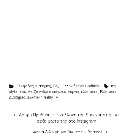
Ελληνιδες Διασημες
,
Σεξυ Ελληνιδες σε Realities
my
style rocks
,
Αντζυ Ανδριτσοπουλου
,
γυμνες ελληνιδες
,
Ελληνιδες
Διασημες
,
ελληνικη reality TV
Ασπρα Πρεδαρη – Η καλλονη του Survivor στις πιο
σεξυ φωτο της στο Instagram
Η Ιωαννα Λιλη γυμνη (φωτος + βιντεο)