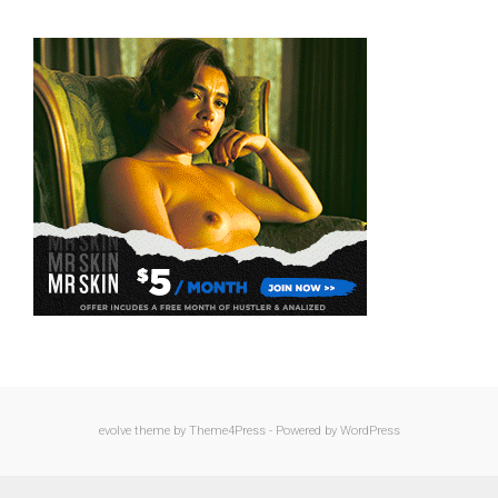
evolve
theme by Theme4Press - Powered by
WordPress