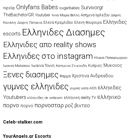
Onlyfans Babes
Survivorgr
nipslip
sugarbabes
TheBachelorGR
Youtuber
Ασημινα Ιγγλεζου
Αννα Μαρια Βελλη
Δαφνη
Ελληνιδες
Δαφνη Πατακια
Ελενα Κρεμλιδου
Ελενη Φουρειρα
Κουνελη
Ελληνιδες Διασημες
escorts
Ελληνιδες απο reality shows
Ελληνιδες στο instagram
Ηλιανα Παπαγεωργιου
Μυκονος
Ιωαννα Τουνη
Κατερινα Στικουδη
Κυπριες
Ιωαννα Μαλεσκου
Ξενες διασημες
Χριστινα Ανδρεαδου
Φαρμα
γυμνες ελληνιδες
ελληνιδες
γυμνες κατα AIDS
ελληνικο
Youtubers
ελληνικη reality TV
ελληνιδες σε webcam
πορνοσταρ
πορνο
ροζ βιντεο
πορνο
Celeb-stalker.com
YourAngels.gr Escorts