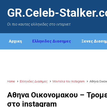
GR.Celeb-Stalker.
Oι πιο καυτες ελληνιδες στο ιντερνετ
Αρχικη
Ελληνιδες Διασημες
Ξενες Διαση
Home
Ελληνιδες Διασημες
Μοντελα του Instagram
Αθηνα Οικον
Αθηνα Οικονομακου – Τρομε
στο instagram