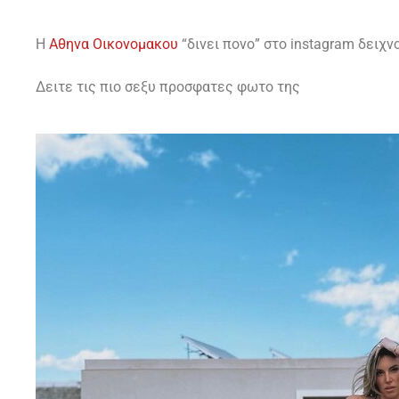
H
Αθηνα Οικονομακου
“δινει πονο” στο instagram δειχ
Δειτε τις πιο σεξυ προσφατες φωτο της