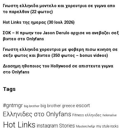
Γνωστη ελληνιδα μοντελο και χορευτρια σε γυμνα απο
το παρελθον (22 φωτος)
Hot Links της ημερας (30 Ιουλ 2026)
ΣΟΚ – Η πρωην του Jason Derulo αρχισε να ανεβαζει σεξ
βιντεο στο Onlyfans
Γνωστη ελληνιδα χορευτρια με φοβερη πισω κινηση σε
σεξυ φωτος και βιντεο (350 φωτος – bonus videos)
Διασημη ηθοποιος του Hollywood σε απιστευτα γυμνα
στο Onlyfans
Tags
#gntmgr
escort
big brother greece
big brother
Eλληνιδες στο Onlyfans
Fitness ελληνιδες
helenalive
Hot Links
instagram Stories
my style rocks
Masterchefgr