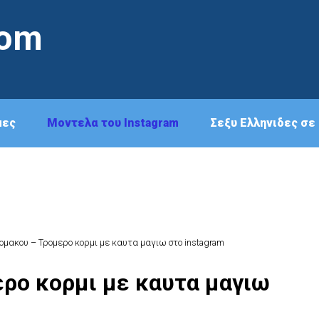
com
μες
Μοντελα του Instagram
Σεξυ Ελληνιδες σε 
ομακου – Τρομερο κορμι με καυτα μαγιω στο instagram
ρο κορμι με καυτα μαγιω